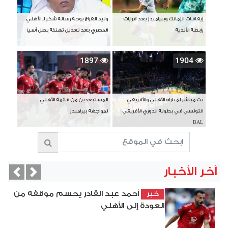
إيقافات الزمالك وبيراميدز بعد قرارات
وليد الفراج يوجه رسالة شكر لـ الأهلي
رابطة الأندية
المصري بعد تعديل تهنئة بطل آسيا
1897
1904
بث مباشر لمباراة الأهلي والأفريقي
المستبعدين من قائمة الأهلي
التونسي في بطولة الدوري الأفريقي
لمواجهة بيراميدز
BAL
آخر الأخبار
vious
Next
أحمد عبد القادر يحسم موقفه من
خبر
العودة إلى الأهلي