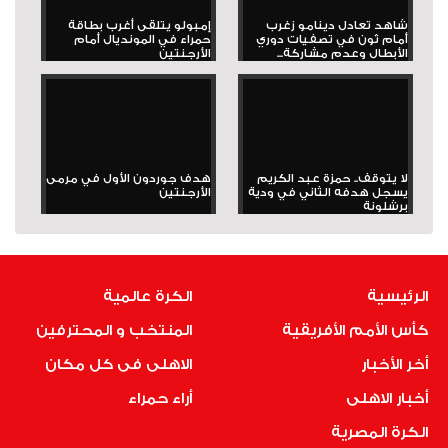
شاهد تعادل دينامو زغرب
إمبولو يتلقى أغرب بطاقة
أمام ثون في تصفيات دوري
حمراء في المونديال أمام
الأبطال وعدم مشاركة...
الأرجنتين
لا يتوقف.. حمزة عبد الكريم
هدف جوردون الأول في مرمى
يسجل هدفه الثاني في ودية
الأرجنتين
برشلونة
الرئيسية
الكرة عالمية
كأس الأمم الأفريقية
المنتخب و المحترفين
أخر الأخبار
الاهلى فى كل مكان
أخبار الاهلى
أراء حمراء
الكرة المصرية