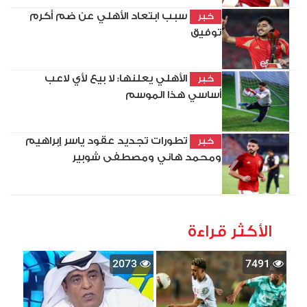
سبب ابتعاد الأهلي عن ضم أكرم
خبر
توفيق
الأهلي يعلنها: لا بيع لأي لاعب
خبر
أساسي هذا الموسم
تطورات تجديد عقود ياسر إبراهيم
خبر
ومحمد هاني ومصطفى شوبير
الأكثر قراءة
2073
7491