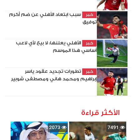
سبب ابتعاد الأهلي عن ضم أكرم
خبر
توفيق
الأهلي يعلنها: لا بيع لأي لاعب
خبر
أساسي هذا الموسم
تطورات تجديد عقود ياسر
خبر
إبراهيم ومحمد هاني ومصطفى شوبير
الأكثر قراءة
2073
7491