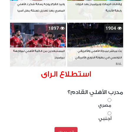
إيقافات الزمالك وبيراميدز بعد قرارات
وليد الفراج يوجه رسالة شكر لـ الأهلي
رابطة الأندية
المصري بعد تعديل تهنئة بطل آسيا
1897
1904
بث مباشر لمباراة الأهلي والأفريقي
المستبعدين من قائمة الأهلي لمواجهة
التونسي في بطولة الدوري الأفريقي
بيراميدز
BAL
استطلاع الراى
مدرب الأهلي القادم؟
مصري
أجنبي