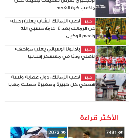
الإنجليزي يفرض تعديلات جديدة على
ملاعب كرة القدم
لاعب الزمالك الشاب يعلن رحيله
خبر
عن الزمالك بعد 14 عامًا: حسبي الله
ونعم الوكيل
بادالونا الإسباني يعلن مواجهة
خبر
الأهلي وديًا في معسكر إسبانيا
لاعب الزمالك: دول عصابة ولسة
خبر
هحكي كل كبيرة وصغيرة حصلت معايا
الأكثر قراءة
2073
7491