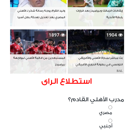
إيقافات الزمالك وبيراميدز بعد قرارات
وليد الفراج يوجه رسالة شكر لـ الأهلي
رابطة الأندية
المصري بعد تعديل تهنئة بطل آسيا
1897
1904
بث مباشر لمباراة الأهلي والأفريقي
المستبعدين من قائمة الأهلي لمواجهة
التونسي في بطولة الدوري الأفريقي
بيراميدز
BAL
استطلاع الراى
مدرب الأهلي القادم؟
مصري
أجنبي