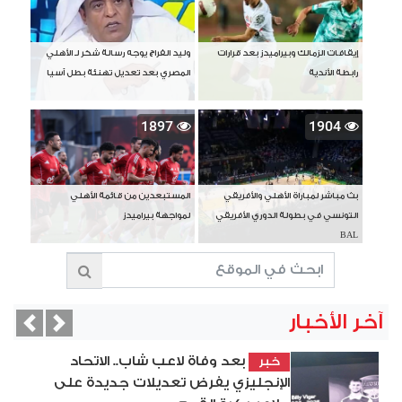
إيقافات الزمالك وبيراميدز بعد قرارات
وليد الفراج يوجه رسالة شكر لـ الأهلي
رابطة الأندية
المصري بعد تعديل تهنئة بطل آسيا
1897
1904
بث مباشر لمباراة الأهلي والأفريقي
المستبعدين من قائمة الأهلي
التونسي في بطولة الدوري الأفريقي
لمواجهة بيراميدز
BAL
آخر الأخبار
vious
Next
بعد وفاة لاعب شاب.. الاتحاد
خبر
الإنجليزي يفرض تعديلات جديدة على