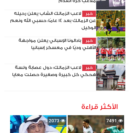
ملاعب كرة القدم
لاعب الزمالك الشاب يعلن رحيله
خبر
عن الزمالك بعد 14 عامًا: حسبي الله ونعم
الوكيل
بادالونا الإسباني يعلن مواجهة
خبر
الأهلي وديًا في معسكر إسبانيا
لاعب الزمالك: دول عصابة ولسة
خبر
هحكي كل كبيرة وصغيرة حصلت معايا
الأكثر قراءة
2073
7491