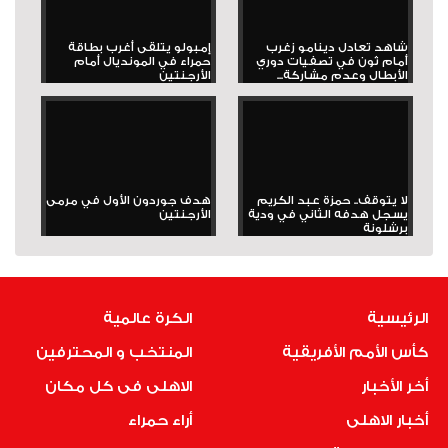
شاهد تعادل دينامو زغرب
إمبولو يتلقى أغرب بطاقة
أمام ثون في تصفيات دوري
حمراء في المونديال أمام
الأبطال وعدم مشاركة...
الأرجنتين
لا يتوقف.. حمزة عبد الكريم
هدف جوردون الأول في مرمى
يسجل هدفه الثاني في ودية
الأرجنتين
برشلونة
الرئيسية
الكرة عالمية
كأس الأمم الأفريقية
المنتخب و المحترفين
أخر الأخبار
الاهلى فى كل مكان
أخبار الاهلى
أراء حمراء