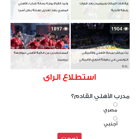
إيقافات الزمالك وبيراميدز بعد قرارات
وليد الفراج يوجه رسالة شكر لـ الأهلي
رابطة الأندية
المصري بعد تعديل تهنئة بطل آسيا
1897
1904
بث مباشر لمباراة الأهلي والأفريقي
المستبعدين من قائمة الأهلي لمواجهة
التونسي في بطولة الدوري الأفريقي
بيراميدز
BAL
استطلاع الراى
مدرب الأهلي القادم؟
مصري
أجنبي
تصويت