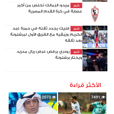
ميدو: الزمالك تخلص من أكبر
خبر
عصابة في كرة القدم المصرية
فليك يجدد ثقته في حمزة عبد
خبر
الكريم ويُبقيه مع الفريق الأول لبرشلونة
بعد تألقه
رودري يرفض عرض ريال مدريد
خبر
ويختار برشلونة
الأكثر قراءة
2073
7491