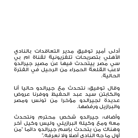
أدلى أمير توفيق مدير التعاقدات بالنادي
الأهلي بتصريحات تلفزيونية لقناة ام بي
سي مصر ييتحدث فيها عن مصير جيرالدو
لاعب القلعة الحمراء من الرحيل في الفترة
الحالية
.
وقال توفيق: نتحدث مع جيرالدو حاليا أنا
والكابتن سيد عبد الحفيظ ووفرنا عروض
عديدة لجيرالدو مؤخرا من تونس ومصر
والبرازيل ورفضها
.
وأضاف: جيرالدو شخص محترم ونتحدث
معه ومع وكيله البرازيلي وليس وكيل آخر
وهناك من يتحدث بإسم جيرالدو دائما "من
أول ما جه النادي أصلا ولا نعرفه
".