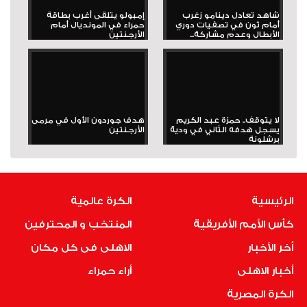
شاهد تعادل دينامو زغرب
إمبولو يتلقى أغرب بطاقة
أمام ثون في تصفيات دوري
حمراء في المونديال أمام
الأبطال وعدم مشاركة...
الأرجنتين
لا يتوقف.. حمزة عبد الكريم
هدف جوردون الأول في مرمى
يسجل هدفه الثاني في ودية
الأرجنتين
برشلونة
الرئيسية
الكرة عالمية
كأس الأمم الأفريقية
المنتخب و المحترفين
أخر الأخبار
الاهلى فى كل مكان
أخبار الاهلى
أراء حمراء
الكرة المصرية