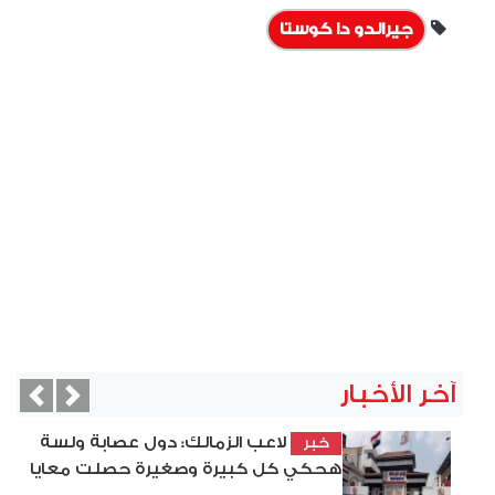
جيرالدو دا كوستا
آخر الأخبار
vious
Next
لاعب الزمالك: دول عصابة ولسة
خبر
هحكي كل كبيرة وصغيرة حصلت معايا