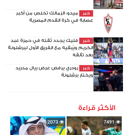
ميدو: الزمالك تخلص من أكبر
خبر
عصابة في كرة القدم المصرية
فليك يجدد ثقته في حمزة عبد
خبر
الكريم ويُبقيه مع الفريق الأول لبرشلونة
بعد تألقه
رودري يرفض عرض ريال مدريد
خبر
ويختار برشلونة
الأكثر قراءة
2073
7491