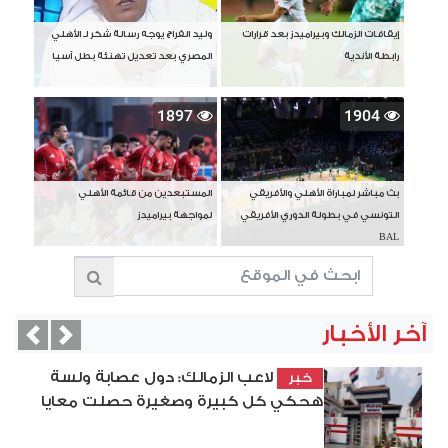
إيقافات الزمالك وبيراميدز بعد قرارات
وليد الفراج يوجه رسالة شكر لـ الأهلي
رابطة الأندية
المصري بعد تعديل تهنئة بطل آسيا
1897
1904
بث مباشر لمباراة الأهلي والأفريقي
المستبعدين من قائمة الأهلي
التونسي في بطولة الدوري الأفريقي
لمواجهة بيراميدز
BAL
آخر الأخبار
vious
Next
لاعب الزمالك: دول عصابة ولسة
خبر
هحكي كل كبيرة وصغيرة حصلت معايا