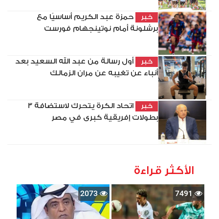
حمزة عبد الكريم أساسيًا مع
خبر
برشلونة أمام نوتينجهام فورست
أول رسالة من عبد الله السعيد بعد
خبر
أنباء عن تغيبه عن مران الزمالك
اتحاد الكرة يتحرك لاستضافة 3
خبر
بطولات إفريقية كبرى في مصر
الأكثر قراءة
2073
7491