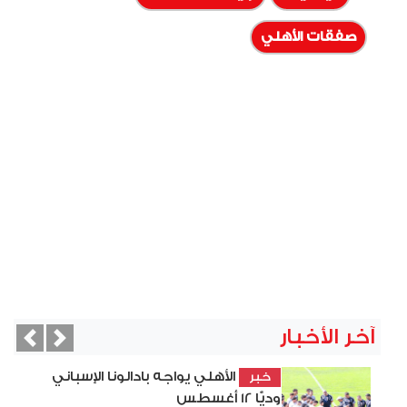
صفقات الأهلي
آخر الأخبار
vious
Next
الأهلي يواجه بادالونا الإسباني
خبر
وديًّا 12 أغسطس