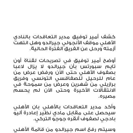
كشف أمير توفيق مدير التعاقدات بالنادي
الأهلي موقف الأنجولي جيرالدو وهل انتهت
أزمته ورحل عن الفريق الفترة الحالية.
أوضح أمير توفيق في تصريحات لقناة أون
تايم سبورتس بأن جيرالدو لا يزال لاعبا
بصفوف الأهلي حتى الآن ورفض عرض من
عام للرحيل للصفاقسي التونسي وفريق
برازيلي من شهرين وعرض من سموحة في
الانتقالات الأخيرة وحتى الآن لم يحسم
مصيره.
وأكد مدير التعاقدات بالأهلي بان الأهلي
سيحصل على مقابل مادي نظير إعادرة أليو
بادجي لصفوف أنقره جوجو التركي.
وسيتم رفع اسم جيرالدو من قائمة الأهلي