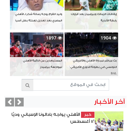
إيقافات الزمالك وبيراميدز بعد قرارات
وليد الفراج يوجه رسالة شكر لـ الأهلي
رابطة الأندية
المصري بعد تعديل تهنئة بطل آسيا
1897
1904
بث مباشر لمباراة الأهلي والأفريقي
المستبعدين من قائمة الأهلي
التونسي في بطولة الدوري الأفريقي
لمواجهة بيراميدز
BAL
آخر الأخبار
vious
Next
الأهلي يواجه بادالونا الإسباني وديًّا
خبر
12 أغسطس