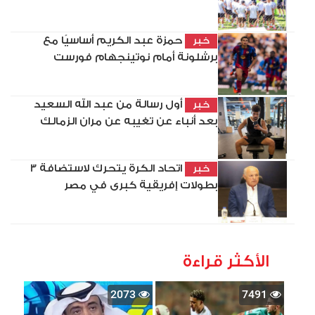
حمزة عبد الكريم أساسيًا مع
خبر
برشلونة أمام نوتينجهام فورست
أول رسالة من عبد الله السعيد
خبر
بعد أنباء عن تغيبه عن مران الزمالك
اتحاد الكرة يتحرك لاستضافة 3
خبر
بطولات إفريقية كبرى في مصر
الأكثر قراءة
2073
7491