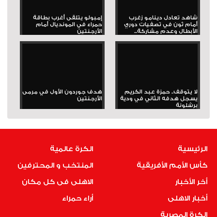
شاهد تعادل دينامو زغرب
إمبولو يتلقى أغرب بطاقة
أمام ثون في تصفيات دوري
حمراء في المونديال أمام
الأبطال وعدم مشاركة...
الأرجنتين
لا يتوقف.. حمزة عبد الكريم
هدف جوردون الأول في مرمى
يسجل هدفه الثاني في ودية
الأرجنتين
برشلونة
الرئيسية
الكرة عالمية
كأس الأمم الأفريقية
المنتخب و المحترفين
أخر الأخبار
الاهلى فى كل مكان
أخبار الاهلى
أراء حمراء
الكرة المصرية