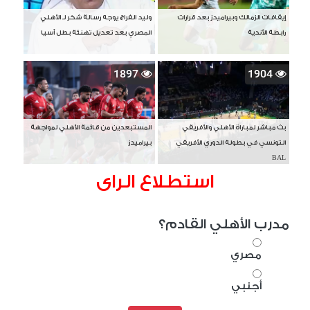
إيقافات الزمالك وبيراميدز بعد قرارات
وليد الفراج يوجه رسالة شكر لـ الأهلي
رابطة الأندية
المصري بعد تعديل تهنئة بطل آسيا
1897
1904
بث مباشر لمباراة الأهلي والأفريقي
المستبعدين من قائمة الأهلي لمواجهة
التونسي في بطولة الدوري الأفريقي
بيراميدز
BAL
استطلاع الراى
مدرب الأهلي القادم؟
مصري
أجنبي