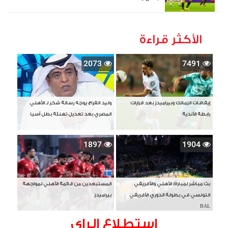
الأكثر قراءة
2073
7491
إيقافات الزمالك وبيراميدز بعد قرارات
وليد الفراج يوجه رسالة شكر لـ الأهلي
رابطة الأندية
المصري بعد تعديل تهنئة بطل آسيا
1897
1904
بث مباشر لمباراة الأهلي والأفريقي
المستبعدين من قائمة الأهلي لمواجهة
التونسي في بطولة الدوري الأفريقي
بيراميدز
BAL
استطلاع الراى