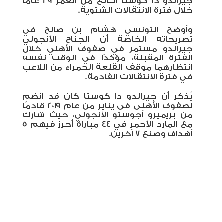
جيرالدو دا كوستا البالغ من العمر 29 عامًا
خلال فترة الانتقالات الشتوية.
وأوضح التونسي هشام بن صالح في
تصريحاته الخاصة أن الجناح الأنجولي
جيرالدو مستمر في صفوف الأهلي خلال
الفترة المقبلة، مؤكدًا في الوقت نفسه
انتظارهما موقف القلعة الحمراء من اللاعب
في فترة الانتقالات القادمة.
يُذكر أن جيرالدو دا كوستا كان قد انضم
لصفوف الأهلي في يناير من عام 2019 قادمًا
من بريميرو أجوستو الأنجولي، حيث شارك
مع المارد الأحمر في 44 مباراة أحرز فيهم 5
أهداف وصنع 7 آخرين.