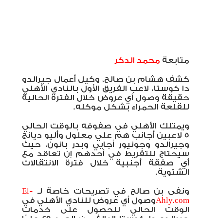
متابعة
محمد الدكر
كشف هشام بن صالح، وكيل أعمال جيرالدو
دا كوستا، لاعب الفريق الأول بالنادي الأهلي
حقيقة وصول أي عروض خلال الفترة الحالية
للقلعة الحمراء بشكل موكله.
ويمتلك الأهلي في صفوفه بالوقت الحالي
5 لاعبين أجانب هم علي معلول وأليو ديانج
وجيرالدو وجونيور أجايي وبدر بانون، حيث
سيحتاج للتفريط في أحدهم إن تعاقد مع
أي صفقة أجنبية خلال فترة الانتقالات
الشتوية.
ونفى بن صالح في تصريحات خاصة لـ
El-
Ahly.com
وصول أي عروض للنادي الأهلي في
الوقت الحالي للحصول على خدمات