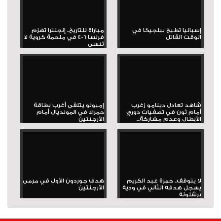
إسبانيا تطيح ببلجيكا في
مباراة للتاريخ.. إنجلترا تهزم
الوقت القاتل
فرنسا 6-4 في ملحمة كروية لا
تُنسى
شاهد تعادل دينامو زغرب
إمبولو يتلقى أغرب بطاقة
أمام ثون في تصفيات دوري
حمراء في المونديال أمام
الأبطال وعدم مشاركة...
الأرجنتين
لا يتوقف.. حمزة عبد الكريم
هدف جوردون الأول في مرمى
يسجل هدفه الثاني في ودية
الأرجنتين
برشلونة