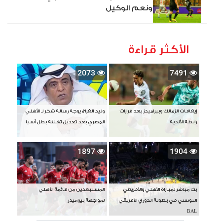
ونعم الوكيل
الأكثر قراءة
2073
7491
إيقافات الزمالك وبيراميدز بعد قرارات
وليد الفراج يوجه رسالة شكر لـ الأهلي
رابطة الأندية
المصري بعد تعديل تهنئة بطل آسيا
1897
1904
بث مباشر لمباراة الأهلي والأفريقي
المستبعدين من قائمة الأهلي
التونسي في بطولة الدوري الأفريقي
لمواجهة بيراميدز
BAL