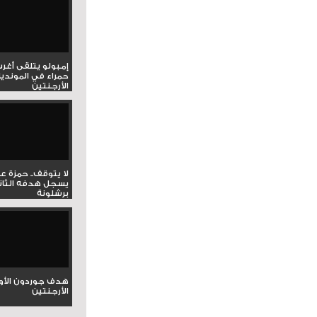
إمبولو يتلقى أغر
حمراء في المونديا
الأرجنتين
لا يتوقف.. حمزة ع
يسجل هدفه الثان
برشلونة
هدف جوردون الأو
الأرجنتين