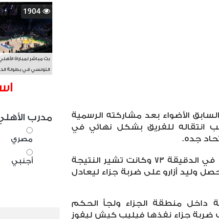
1904
بث مباشر لمباراة الأهلي
التونسي في بطولة الد
الأفريقي BAL
اس
لسابق الأضواء بعد مشاركته الرسمية
مدرب الأهلي
قب انتقاله للفريق بشكل نهائي في
تحاد جده.
مصري
دخل أزارو بديلا في الشوط الثاني في الدقيقة 73 وكانت تشير النتيجة
أجنبي
حصل وليد أزارو على ضربة جزاء ليعادل
 لمخالفة داخل منطقة الجزاء ولجأ الحكم
 ضربة جزاء نفذها فيليب كيش ليفوز