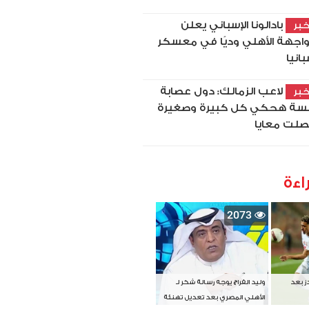
بادالونا الإسباني يعلن
بر
اجهة الأهلي وديًا في معسكر
بانيا
لاعب الزمالك: دول عصابة
بر
سة هحكي كل كبيرة وصغيرة
لت معايا
اءة
2073
دز بعد
وليد الفراج يوجه رسالة شكر لـ
الأهلي المصري بعد تعديل تهنئة