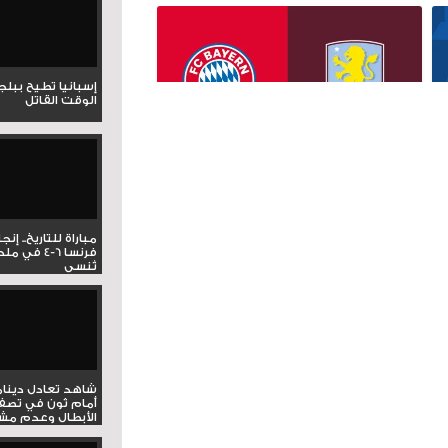
إسبانيا تطيح ببل
الوقت القاتل
مباراة للتاريخ.. إنج
فرنسا 6-4 ف
تُنسى
شاهد تعادل دينام
أمام ثون في تصف
الأبطال وعدم مشار