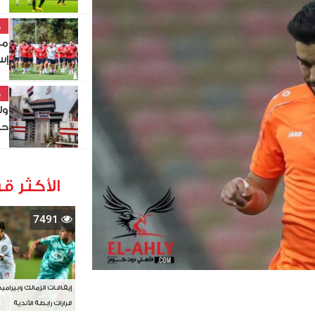
خ
مو
إس
خ
ول
حص
الأكثر قر
7491
إيقافات الزمالك وبيرامي
قرارات رابطة الأندية