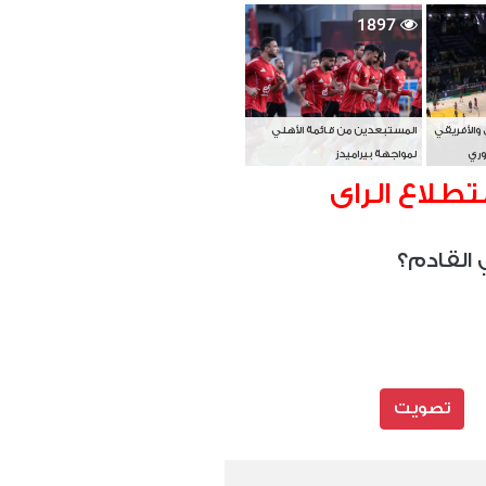
بطل آسيا
1897
 والأفريقي
المستبعدين من قائمة الأهلي
وري
لمواجهة بيراميدز
تطلاع الراى
 القادم؟
تصويت