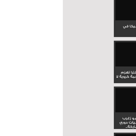
جيكا في
لترا تهزم
ي ملحمة كروية لا
و زغرب
يات دوري
كة...