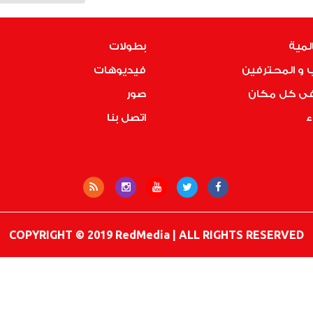
لمية
بطولات
 و المحترفين
فيديوهات
فى كل مكان
صور
ء
اتصل بنا
COPYRIGHT © 2019 RedMedia | ALL RIGHTS RESERVED