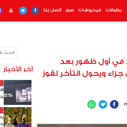
بطولات
فيديوهات
صور
اتصل بنا
ء في أول ظهور بعد
آخر الأخبار
 جزاء ويحول التأخر لفوز
خ
ال
جد
م
WhatsApp
Twitter
Facebook
خ
حس