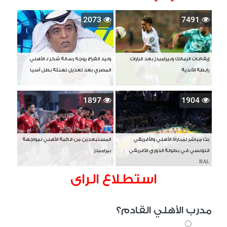
2073
7491
إيقافات الزمالك وبيراميدز بعد قرارات
وليد الفراج يوجه رسالة شكر لـ الأهلي
رابطة الأندية
المصري بعد تعديل تهنئة بطل آسيا
1897
1904
بث مباشر لمباراة الأهلي والأفريقي
المستبعدين من قائمة الأهلي لمواجهة
التونسي في بطولة الدوري الأفريقي
بيراميدز
BAL
استطلاع الراى
مدرب الأهلي القادم؟