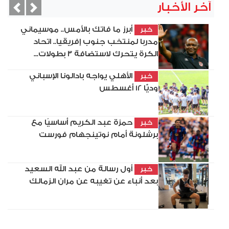
آخر الأخبار
vious
Next
أبرز ما فاتك بالأمس.. موسيماني
خبر
مدربا لمنتخب جنوب إفريقيا.. اتحاد
الكرة يتحرك لاستضافة 3 بطولات...
الأهلي يواجه بادالونا الإسباني
خبر
وديًّا 12 أغسطس
حمزة عبد الكريم أساسيًا مع
خبر
برشلونة أمام نوتينجهام فورست
أول رسالة من عبد الله السعيد
خبر
بعد أنباء عن تغيبه عن مران الزمالك