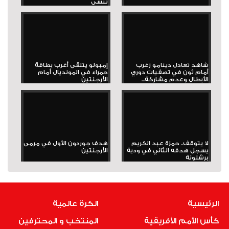
تُنسى
شاهد تعادل دينامو زغرب
إمبولو يتلقى أغرب بطاقة
أمام ثون في تصفيات دوري
حمراء في المونديال أمام
الأبطال وعدم مشاركة...
الأرجنتين
لا يتوقف.. حمزة عبد الكريم
هدف جوردون الأول في مرمى
يسجل هدفه الثاني في ودية
الأرجنتين
برشلونة
الرئيسية
الكرة عالمية
كأس الأمم الأفريقية
المنتخب و المحترفين