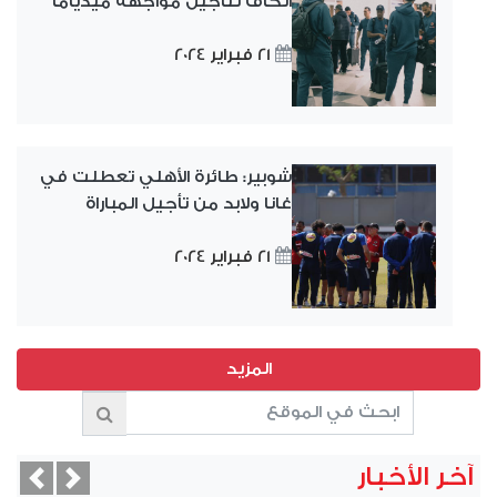
الكاف لتأجيل مواجهة ميدياما
21 فبراير 2024
شوبير: طائرة الأهلي تعطلت في
غانا ولابد من تأجيل المباراة
21 فبراير 2024
آخر الأخبار
vious
Next