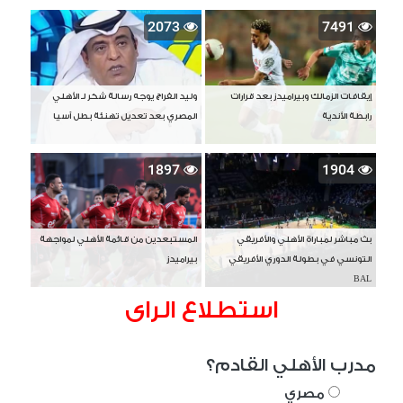
2073
7491
إيقافات الزمالك وبيراميدز بعد قرارات
وليد الفراج يوجه رسالة شكر لـ الأهلي
رابطة الأندية
المصري بعد تعديل تهنئة بطل آسيا
1897
1904
بث مباشر لمباراة الأهلي والأفريقي
المستبعدين من قائمة الأهلي لمواجهة
التونسي في بطولة الدوري الأفريقي
بيراميدز
BAL
استطلاع الراى
مدرب الأهلي القادم؟
مصري