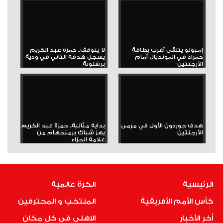
إمبولو يتلقى أغرب بطاقة
لا يتوقف.. حمزة عبد الكريم
حمراء في المونديال أمام
يسجل هدفه الثاني في ودية
الأرجنتين
برشلونة
هدف جوردون الأول في مرمى
بداية مثالية.. حمزة عبد الكريم
الأرجنتين
يهز شباك برمنجهام من
علامة الجزاء
الرئيسية
الكرة عالمية
كأس الأمم الأفريقية
المنتخب و المحترفين
أخر الأخبار
الاهلى فى كل مكان