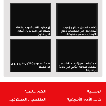
شاهد تعادل دينامو زغرب
إمبولو يتلقى أغرب بطاقة
أمام ثون في تصفيات دوري
حمراء في المونديال أمام
الأبطال وعدم مشاركة...
الأرجنتين
لا يتوقف.. حمزة عبد الكريم
هدف جوردون الأول في مرمى
يسجل هدفه الثاني في ودية
الأرجنتين
برشلونة
الرئيسية
الكرة عالمية
كأس الأمم الأفريقية
المنتخب و المحترفين