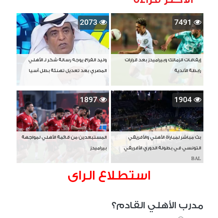
2073
7491
إيقافات الزمالك وبيراميدز بعد قرارات
وليد الفراج يوجه رسالة شكر لـ الأهلي
رابطة الأندية
المصري بعد تعديل تهنئة بطل آسيا
1897
1904
بث مباشر لمباراة الأهلي والأفريقي
المستبعدين من قائمة الأهلي لمواجهة
التونسي في بطولة الدوري الأفريقي
بيراميدز
BAL
استطلاع الراى
مدرب الأهلي القادم؟