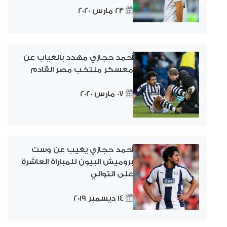
23 مارس 2020
أحمد حجازي مهدد بالغياب عن
معسكر منتخب مصر القادم
07 مارس 2020
أحمد حجازي يغيب عن وست
بروميش البيون للمباراة العاشرة
على التوالي
14 ديسمبر 2019