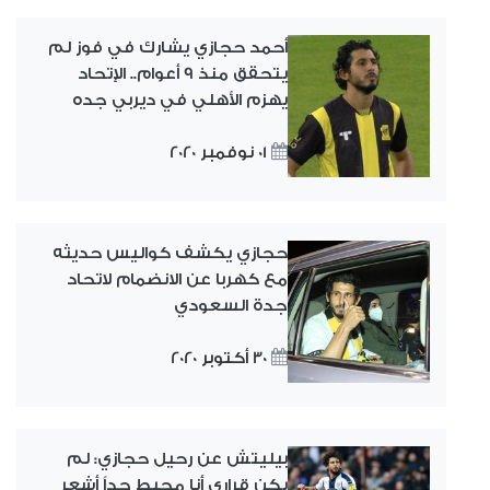
أحمد حجازي يشارك في فوز لم
يتحقق منذ 9 أعوام.. الإتحاد
يهزم الأهلي في ديربي جده
01 نوفمبر 2020
حجازي يكشف كواليس حديثه
مع كهربا عن الانضمام لاتحاد
جدة السعودي
30 أكتوبر 2020
بيليتش عن رحيل حجازي: لم
يكن قراري أنا محبط جداً أشعر