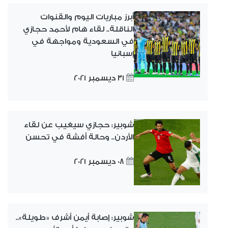
أبرز مباريات اليوم والقنوات
الناقلة.. لقاء هام لأحمد حجازي
في السعودية ومواجهة في
إسبانيا
31 ديسمبر 2021
شوبير: حجازي سيغيب عن لقاء
الأردن.. وحالة أفشة في تحسن
08 ديسمبر 2021
شوبير: إصابة أيمن أشرف «طويلة»..