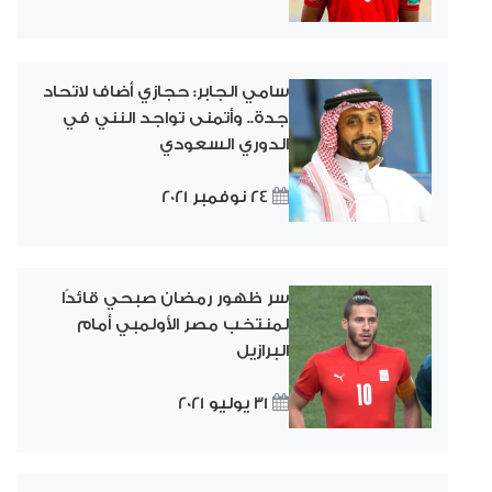
سامي الجابر: حجازي أضاف لاتحاد
جدة.. وأتمنى تواجد النني في
الدوري السعودي
24 نوفمبر 2021
سر ظهور رمضان صبحي قائدًا
لمنتخب مصر الأولمبي أمام
البرازيل
31 يوليو 2021