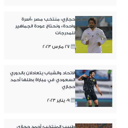
حجازي: منتخب مصر «أسرة
واحدة» ونحتاج عودة الجماهير
للمدرجات
27 مارس 2023
الاتحاد والشباب يتعادلان بالدوري
السعودي في مباراة بطلها أحمد
حجازي
09 يناير 2023
طبيب المنتخب: أحمد حجازي