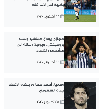
بخيبة امل لأنه غادر
26 أكتوبر 2020
حجازي يودع جماهير وست
بروميتش.. ويوجه رسالة الى
مشجعي الاتحاد
26 أكتوبر 2020
رسميا.. أحمد حجازي ينضم لاتحاد
جده السعودي
25 أكتوبر 2020