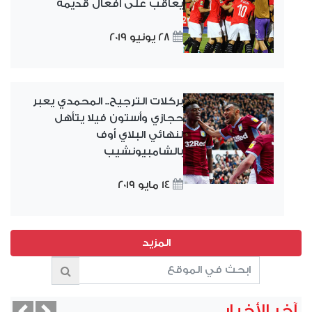
يعاقب على أفعال قديمة
28 يونيو 2019
بركلات الترجيح.. المحمدي يعبر
حجازي وأستون فيلا يتأهل
لنهائي البلاي أوف
بالشامبيونشيب
14 مايو 2019
آخر الأخبار