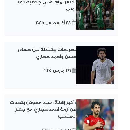
يخسر أمام أهلي جده بهدف
توني
28 أغسطس 2025
تصريحات متبادلة بين حسام
حسن وأحمد حجازي
29 مارس 2025
«أكبر إهانة» سيد معوض يتحدث
عن أزمة أحمد حجازي مع جهاز
المنتخب