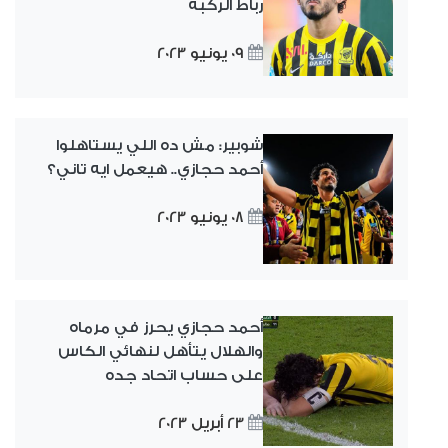
رباط الركبة
09 يونيو 2023
شوبير: مش ده اللي يستاهلوا
أحمد حجازي.. هيعمل ايه تاني؟
08 يونيو 2023
أحمد حجازي يحرز في مرماه
والهلال يتأهل لنهائي الكاس
على حساب اتحاد جده
23 أبريل 2023