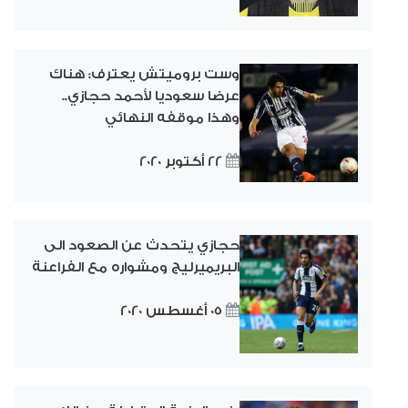
وست بروميتش يعترف: هناك
عرضا سعوديا لأحمد حجازي..
وهذا موقفه النهائي
22 أكتوبر 2020
حجازي يتحدث عن الصعود الى
البريميرليج ومشواره مع الفراعنة
05 أغسطس 2020