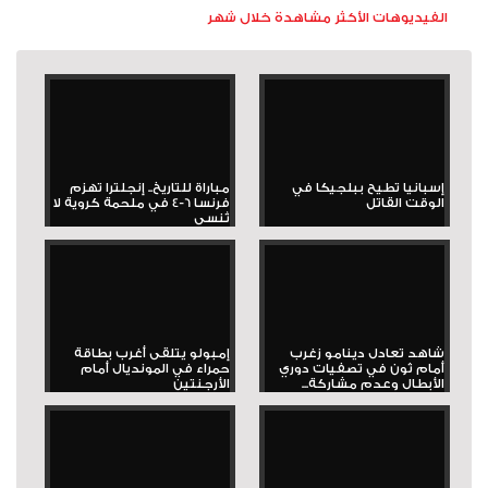
الفيديوهات الأكثر مشاهدة خلال شهر
إسبانيا تطيح ببلجيكا في
مباراة للتاريخ.. إنجلترا تهزم
الوقت القاتل
فرنسا 6-4 في ملحمة كروية لا
تُنسى
شاهد تعادل دينامو زغرب
إمبولو يتلقى أغرب بطاقة
أمام ثون في تصفيات دوري
حمراء في المونديال أمام
الأبطال وعدم مشاركة...
الأرجنتين