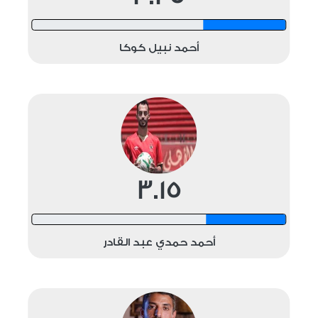
12 shots
أحمد نبيل كوكا
3.15
12 shots
أحمد حمدي عبد القادر