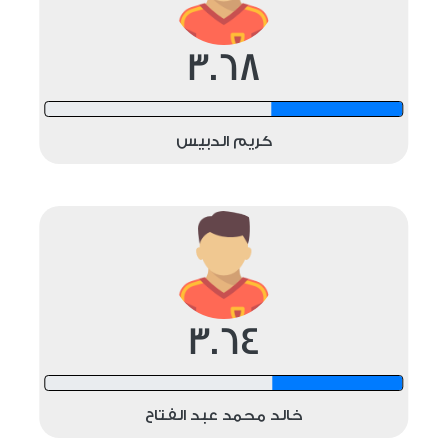
3.68
12 shots
كريم الدبيس
3.64
12 shots
خالد محمد عبد الفتاح