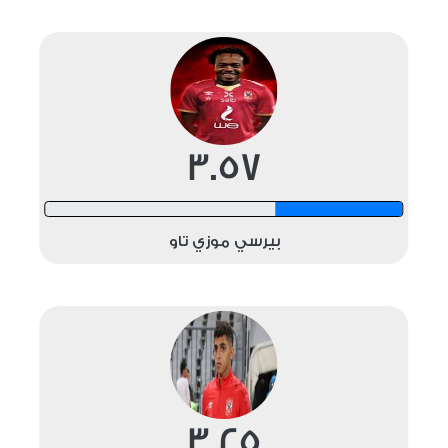
3.57
12 shots
بيرسي موزي تاو
3.25