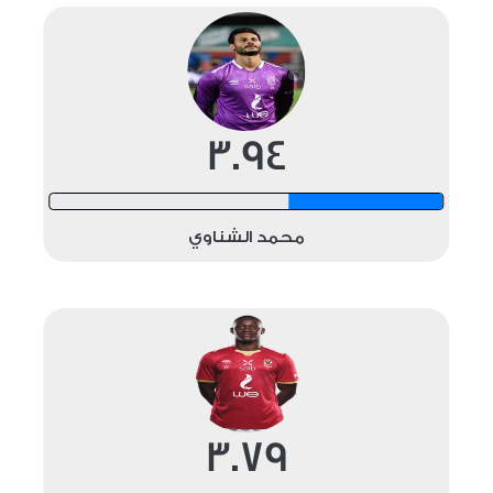
3.94
12 shots
محمد الشناوي
3.79