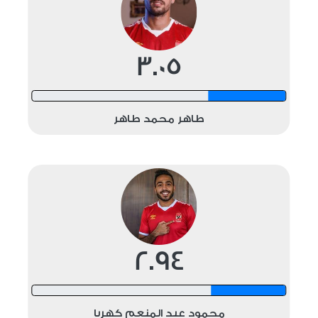
3.05
12 shots
طاهر محمد طاهر
2.94
12 shots
محمود عبد المنعم كهربا