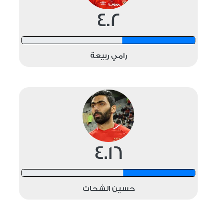
4.2
12 shots
رامي ربيعة
4.16
12 shots
حسين الشحات