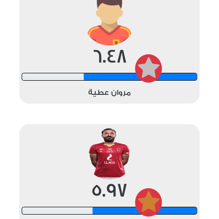
6.48
12 shots
مروان عطية
5.97
12 shots