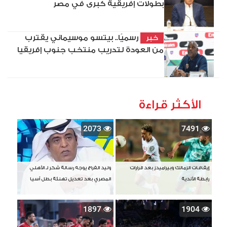
بطولات إفريقية كبرى في مصر
رسميًا.. بيتسو موسيماني يقترب
خبر
من العودة لتدريب منتخب جنوب إفريقيا
الأكثر قراءة
2073
7491
إيقافات الزمالك وبيراميدز بعد قرارات
وليد الفراج يوجه رسالة شكر لـ الأهلي
رابطة الأندية
المصري بعد تعديل تهنئة بطل آسيا
1897
1904