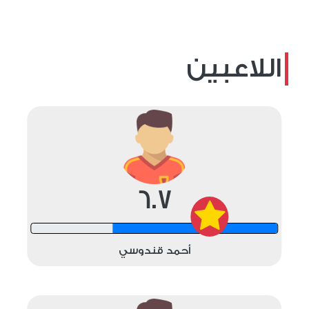
اللاعبين
6.7
12 shots
أحمد قندوسي