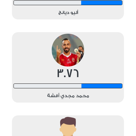
12 shots
أليو ديانج
3.76
12 shots
محمد مجدي أفشة