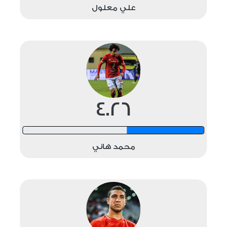
علي معلول
4.26
12 shots
محمد هاني