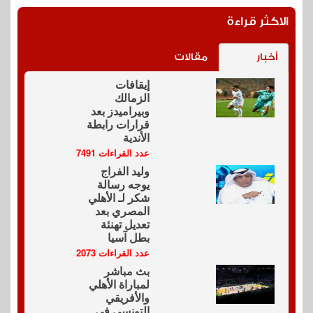
الاكثر قراءة
أخبار
مقالات
إيقافات
الزمالك
وبيراميدز بعد
قرارات رابطة
الأندية
عدد القراءات 7491
وليد الفراج
يوجه رسالة
شكر لـ الأهلي
المصري بعد
تعديل تهنئة
بطل آسيا
عدد القراءات 2073
بث مباشر
لمباراة الأهلي
والأفريقي
التونسي في