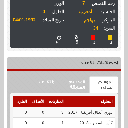
رقم القميص:
7
الوزن:
الجنسية:
المغرب
الطول:
0
المركز:
مهاجم
تاريخ الميلاد:
04/01/1992
السن:
34
5
0
3
51
إحصائيات اللاعب
الموسم
المواسم
الإنتقالات
الحالى
السابقة
البطولة
المباريات
الأهداف
الطرد
الإنذارا
دوري أبطال أفريقيا - 2017
3
0
0
0
كأس السوبر - 2018
1
0
0
0