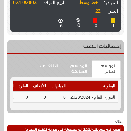
المركز:
خط وسط
تاريخ الميلاد:
02/10/2003
السن:
22
0
0
1
6
إحصائيات اللاعب
الموسم
المواسم
الإنتقالات
الحالى
السابقة
البطولة
المباريات
الأهداف
الطرد
الإنذارات
الدوري العام - 2023/2024
6
0
0
1
--%>
أضف رقم موبايلك للأشتراك بسهولة فى خدمة الأخبار المصرية