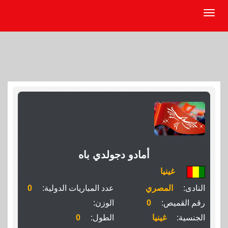
أمادو دجولدي باه
غينيا
النادى:
المصري
عدد المباريات الدولية:
0
رقم القميص:
0
الوزن:
الجنسية:
غينيا
الطول:
0