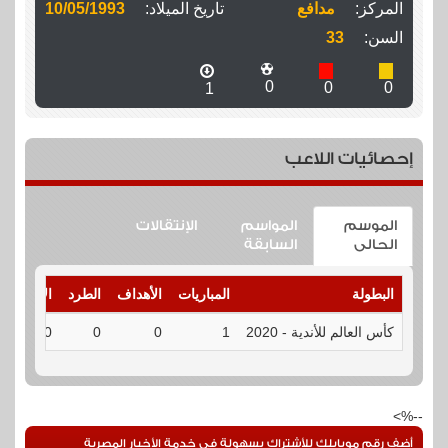
المركز:
مدافع
تاريخ الميلاد:
10/05/1993
السن:
33
0
0
0
1
إحصائيات اللاعب
الموسم
المواسم
الإنتقالات
الحالى
السابقة
البطولة
المباريات
الأهداف
الطرد
الإنذارات
كأس العالم للأندية - 2020
1
0
0
0
--%>
أضف رقم موبايلك للأشتراك بسهولة فى خدمة الأخبار المصرية