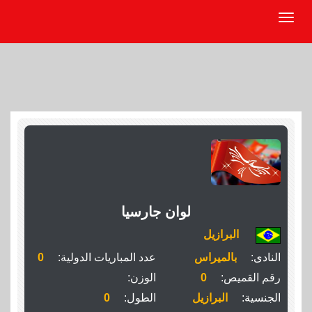
لوان جارسيا
البرازيل
النادى:
بالميراس
عدد المباريات الدولية:
0
رقم القميص:
0
الوزن:
الجنسية:
البرازيل
الطول:
0