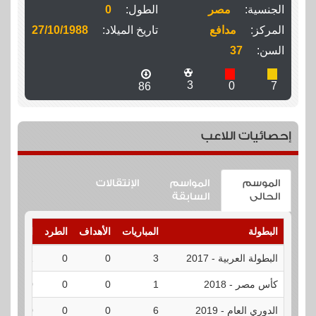
الجنسية:
مصر
الطول:
0
المركز:
مدافع
تاريخ الميلاد:
27/10/1988
السن:
37
3
0
7
86
إحصائيات اللاعب
الموسم
المواسم
الإنتقالات
الحالى
السابقة
البطولة
المباريات
الأهداف
الطرد
الإنذارات
البطولة العربية - 2017
3
0
0
1
كأس مصر - 2018
1
0
0
0
الدوري العام - 2019
6
0
0
0