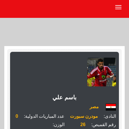
باسم علي
مصر
النادى:
مودرن سبورت
عدد المباريات الدولية:
0
رقم القميص:
26
الوزن: