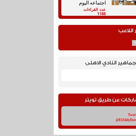
اجتماعه اليوم
عدد القراءات
1188
 اللاعب
جماهير النادي الاهلى
اركات عن طريق تويتر
Twee
@ElAhlyDo