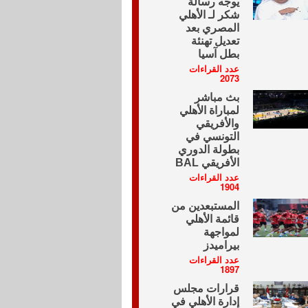
يوجه رسالة
شكر لـ الأهلي
المصري بعد
تعديل تهنئة
بطل آسيا
عدد القراءات
2073
بث مباشر
لمباراة الأهلي
والأفريقي
التونسي في
بطولة الدوري
الأفريقي BAL
عدد القراءات
1904
المستبعدين من
قائمة الأهلي
لمواجهة
بيراميدز
عدد القراءات
1897
قرارات مجلس
إدارة الأهلي في