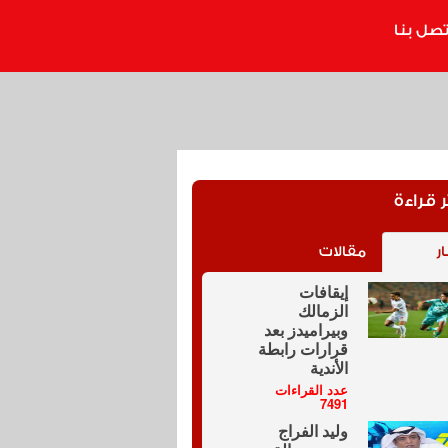
تصل بنا
ر قراءة
ار
مقالات
إيقافات
الزمالك
وبيراميدز بعد
قرارات رابطة
الأندية
عدد القراءات
7491
وليد الفراج