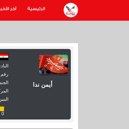
الرئيسية
أخر الأخبا
الناد
رقم 
الجنس
أيمن ندا
المرك
السن
0