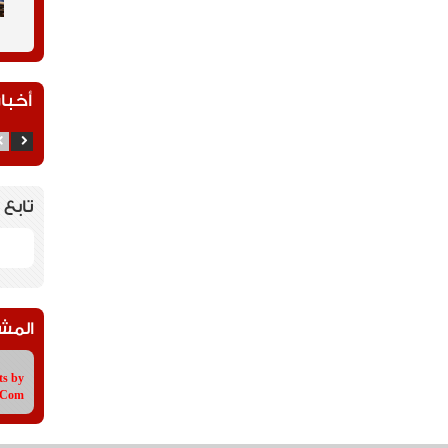
أخبار
تابع 
المش
ts by
tCom