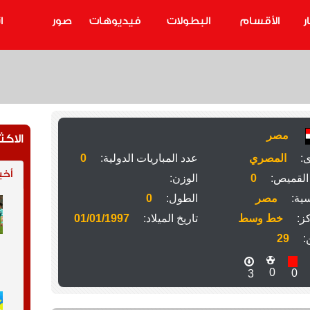
ر
الأقسام
البطولات
فيديوهات
صور
ا
مصر
الاكث
ى:
المصري
عدد المباريات الدولية:
0
أخب
القميص:
0
الوزن:
ية:
مصر
الطول:
0
ز:
خط وسط
تاريخ الميلاد:
01/01/1997
:
29
0
0
3