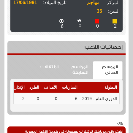
المركز:
مهاجم
تاريخ الميلاد:
17/06/1991
السن:
35
0
0
2
6
إحصائيات اللاعب
الموسم
المواسم
الإنتقالات
الحالى
السابقة
البطولة
المباريات
الأهداف
الطرد
الإنذارات
الت
الدوري العام - 2019
6
0
0
2
الت
--%>
أضف رقم موبايلك للأشتراك بسهولة فى خدمة الأخبار المصرية