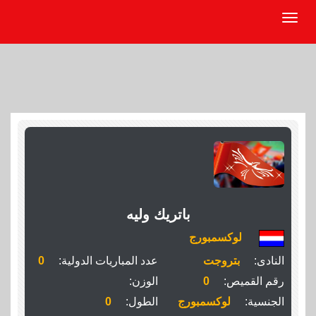
باتريك وليه
لوكسمبورج
النادى:
بتروجت
عدد المباريات الدولية:
0
رقم القميص:
0
الوزن:
الجنسية:
لوكسمبورج
الطول:
0