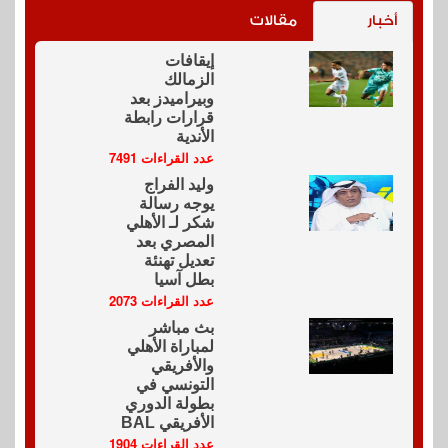
أخبار
مقالات
إيقافات
الزمالك
وبيراميدز بعد
قرارات رابطة
الأندية
عدد القراءات 7491
وليد الفراج
يوجه رسالة
شكر لـ الأهلي
المصري بعد
تعديل تهنئة
بطل آسيا
عدد القراءات 2073
بث مباشر
لمباراة الأهلي
والأفريقي
التونسي في
بطولة الدوري
الأفريقي BAL
عدد القراءات 1904