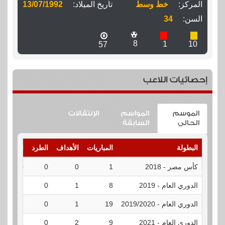
المركز:
خط وسط
تاريخ الميلاد:
13/07/1992
السن:
34
8
1
10
57
إحصائيات اللاعب
الموسم
المواسم
الإنتقالات
الحالى
السابقة
البطولة
المباريات
الأهداف
الطرد
الإنذارات
كأس مصر - 2018
1
0
0
0
الدوري العام - 2019
8
1
0
2
الدوري العام - 2019/2020
19
1
0
3
الدوري العام - 2021
9
2
0
1