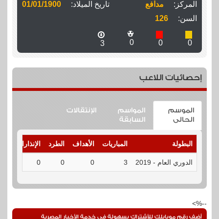
المركز:
مدافع
تاريخ الميلاد:
01/01/1900
السن:
126
0
0
0
3
إحصائيات اللاعب
الموسم
المواسم
الإنتقالات
الحالى
السابقة
البطولة
المباريات
الأهداف
الطرد
الإنذارات
الت
الدوري العام - 2019
3
0
0
0
الت
--%>
أضف رقم موبايلك للأشتراك بسهولة فى خدمة الأخبار المصرية