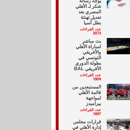
يوجه رسالة
شكر لـ الأهلي
المصري بعد
تعديل تهنئة
بطل آسيا
عدد القراءات
2073
بث مباشر
لمباراة الأهلي
والأفريقي
التونسي في
بطولة الدوري
الأفريقي BAL
عدد القراءات
1904
المستبعدين من
قائمة الأهلي
لمواجهة
بيراميدز
عدد القراءات
1897
قرارات مجلس
إدارة الأهلي في