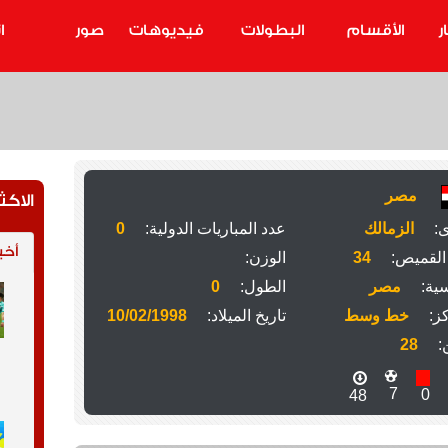
ر
الأقسام
البطولات
فيديوهات
صور
ا
مصر
الاكث
ى:
الزمالك
عدد المباريات الدولية:
0
أخب
القميص:
34
الوزن:
ية:
مصر
الطول:
0
ز:
خط وسط
تاريخ الميلاد:
10/02/1998
:
28
7
0
48