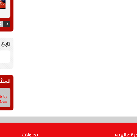
تابع 
المش
ts by
tCom
رة عالمية
بطولات