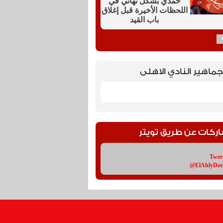
حمدي بشكل نهائي في
اللحظات الأخيرة قبل إغلاق
باب القيد
جماهير النادي الاهلى
اركات عن طريق تويتر
Twee
@ElAhlyDo