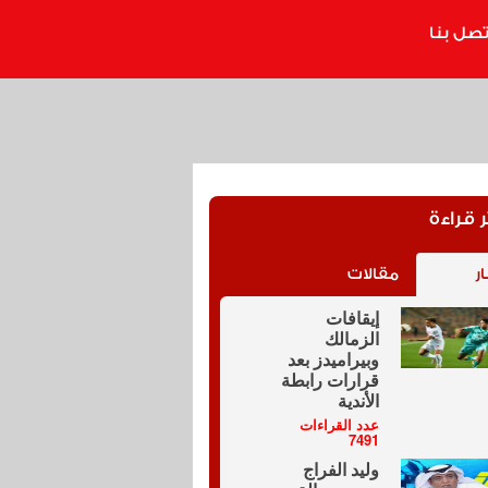
تصل بنا
ر قراءة
ار
مقالات
إيقافات
الزمالك
وبيراميدز بعد
قرارات رابطة
الأندية
عدد القراءات
7491
وليد الفراج