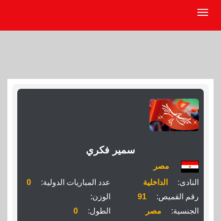
سمير فكري
مصر
النادى:
الداخلية
عدد المباريات الدولية:
0
رقم القميص:
91
الوزن:
الجنسية:
مصر
الطول:
0