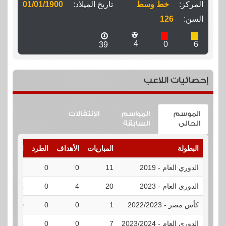
المركز:
خط وسط
تاريخ الميلاد:
01/01/1900
السن:
126
4
0
6
39
إحصائيات اللاعب
الموسم
المواسم
الإنتقالات
الحالى
السابقة
البطولة
المباريات
الأهداف
الطرد
الإنذارات
الدوري العام - 2019
11
0
0
2
الدوري العام - 2023
20
4
0
1
كأس مصر - 2022/2023
1
0
0
0
الدوري العام - 2023/2024
7
0
0
3