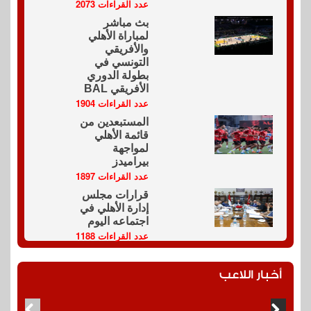
عدد القراءات 2073
بث مباشر
لمباراة الأهلي
والأفريقي
التونسي في
بطولة الدوري
الأفريقي BAL
عدد القراءات 1904
المستبعدين من
قائمة الأهلي
لمواجهة
بيراميدز
عدد القراءات 1897
قرارات مجلس
إدارة الأهلي في
اجتماعه اليوم
عدد القراءات 1188
أخبار اللاعب