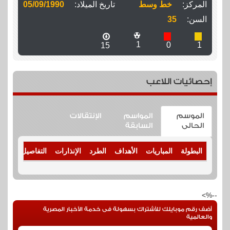
المركز:
خط وسط
تاريخ الميلاد:
05/09/1990
السن:
35
1
0
1
15
إحصائيات اللاعب
الموسم
المواسم
الإنتقالات
الحالى
السابقة
البطولة
المباريات
الأهداف
الطرد
الإنذارات
التفاصيل
--%>
أضف رقم موبايلك للأشتراك بسهولة فى خدمة الأخبار المصرية
والعالمية