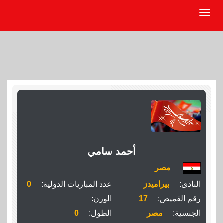
أحمد سامي
مصر
النادى:
بيراميدز
عدد المباريات الدولية:
0
رقم القميص:
17
الوزن:
الجنسية:
مصر
الطول:
0