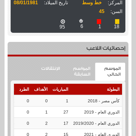
المركز:
خط وسط
تاريخ الميلاد:
08/01/1981
السن:
45
6
1
18
95
إحصائيات اللاعب
الموسم
المواسم
الإنتقالات
الحالى
السابقة
البطولة
المباريات
الأهداف
الطرد
الإنذارات
كأس مصر - 2018
1
0
0
1
الدوري العام - 2019
27
1
0
2
الدوري العام - 2019/2020
17
2
0
3
الدوري العام - 2021
15
2
0
6