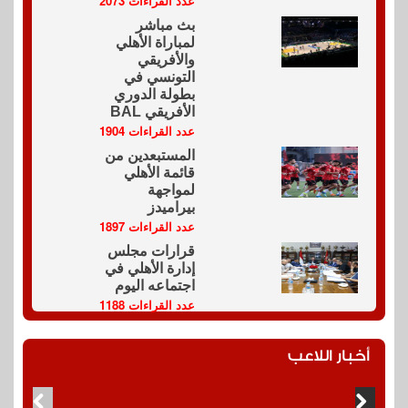
عدد القراءات 2073
بث مباشر
لمباراة الأهلي
والأفريقي
التونسي في
بطولة الدوري
الأفريقي BAL
عدد القراءات 1904
المستبعدين من
قائمة الأهلي
لمواجهة
بيراميدز
عدد القراءات 1897
قرارات مجلس
إدارة الأهلي في
اجتماعه اليوم
عدد القراءات 1188
أخبار اللاعب