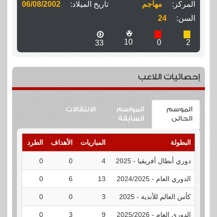
المركز:
مهاجم
تاريخ الميلاد:
06/08/2002
السن:
24
10
0
2
33
إحصائيات اللاعب
الموسم
المواسم
الإنتقالات
الحالى
السابقة
البطولة
المباريات
الأهداف
الطرد
الإنذارا
دوري أبطال أفريقيا - 2025
4
0
0
1
الدوري العام - 2024/2025
13
6
0
1
كأس العالم للأندية - 2025
3
0
0
0
الدوري العام - 2025/2026
9
3
0
0