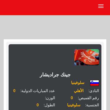
جينك جراديشار
سلوفينيا
النادى:
الأهلي
عدد المباريات الدولية:
0
رقم القميص:
0
الوزن:
الجنسية:
سلوفينيا
الطول:
0