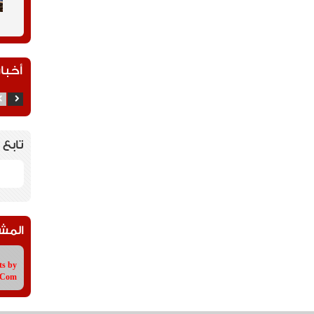
أخبار
تابع 
المش
ts by
tCom