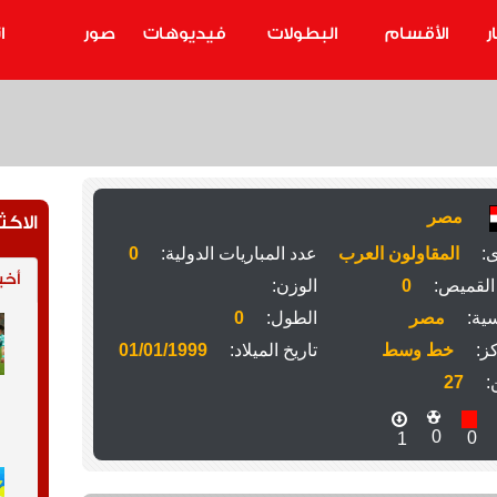
ر
الأقسام
البطولات
فيديوهات
صور
ا
مصر
الاكث
ى:
المقاولون العرب
عدد المباريات الدولية:
0
أخب
القميص:
0
الوزن:
ية:
مصر
الطول:
0
ز:
خط وسط
تاريخ الميلاد:
01/01/1999
:
27
0
0
1