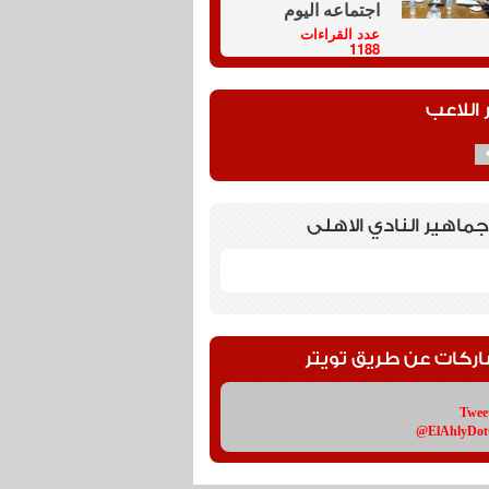
اجتماعه اليوم
عدد القراءات
1188
 اللاعب
جماهير النادي الاهلى
اركات عن طريق تويتر
Twee
@ElAhlyDo