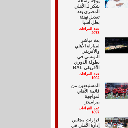
يوجه رسالة
شكر لـ الأهلي
المصري بعد
تعديل تهنئة
بطل آسيا
عدد القراءات
2073
بث مباشر
لمباراة الأهلي
والأفريقي
التونسي في
بطولة الدوري
الأفريقي BAL
عدد القراءات
1904
المستبعدين من
قائمة الأهلي
لمواجهة
بيراميدز
عدد القراءات
1897
قرارات مجلس
إدارة الأهلي في