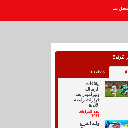
تصل بنا
ر قراءة
ار
مقالات
إيقافات
الزمالك
وبيراميدز بعد
قرارات رابطة
الأندية
عدد القراءات
7491
وليد الفراج