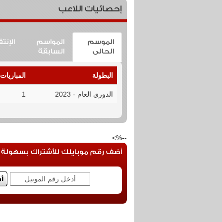
إحصائيات اللاعب
الموسم
المواسم
الإنت
الحالى
السابقة
البطولة
المباريات
الدوري العام - 2023
1
--%>
أضف رقم موبايلك للأشتراك بسهولة فى