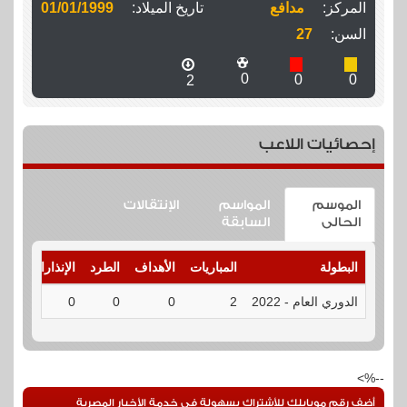
المركز:
مدافع
تاريخ الميلاد:
01/01/1999
السن:
27
0
0
0
2
إحصائيات اللاعب
الموسم
المواسم
الإنتقالات
الحالى
السابقة
البطولة
المباريات
الأهداف
الطرد
الإنذارات
الت
الدوري العام - 2022
2
0
0
0
الت
--%>
أضف رقم موبايلك للأشتراك بسهولة فى خدمة الأخبار المصرية