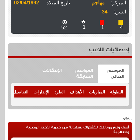
المركز:
مهاجم
تاريخ الميلاد:
02/04/1992
السن:
34
1
1
4
52
إحصائيات اللاعب
الموسم
المواسم
الإنتقالات
الحالى
السابقة
البطولة
المباريات
الأهداف
الطرد
الإنذارات
التفاصيل
--%>
أضف رقم موبايلك للأشتراك بسهولة فى خدمة الأخبار المصرية
والعالمية