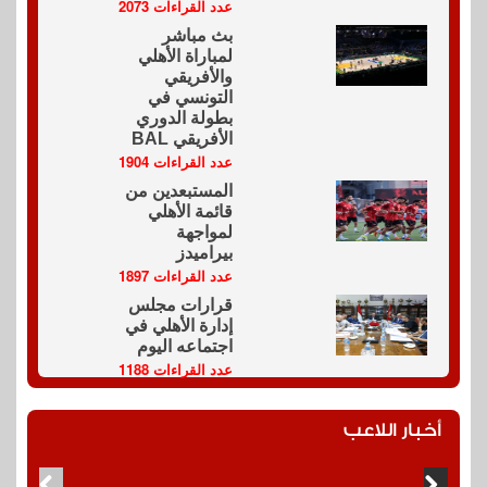
عدد القراءات 2073
بث مباشر
لمباراة الأهلي
والأفريقي
التونسي في
بطولة الدوري
الأفريقي BAL
عدد القراءات 1904
المستبعدين من
قائمة الأهلي
لمواجهة
بيراميدز
عدد القراءات 1897
قرارات مجلس
إدارة الأهلي في
اجتماعه اليوم
عدد القراءات 1188
أخبار اللاعب