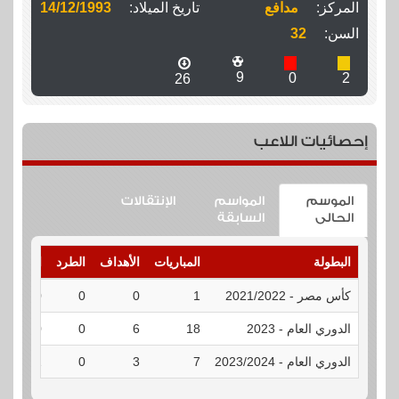
المركز:
مدافع
تاريخ الميلاد:
14/12/1993
السن:
32
9
0
2
26
إحصائيات اللاعب
الموسم
المواسم
الإنتقالات
الحالى
السابقة
البطولة
المباريات
الأهداف
الطرد
الإنذارات
كأس مصر - 2021/2022
1
0
0
0
الدوري العام - 2023
18
6
0
0
الدوري العام - 2023/2024
7
3
0
2