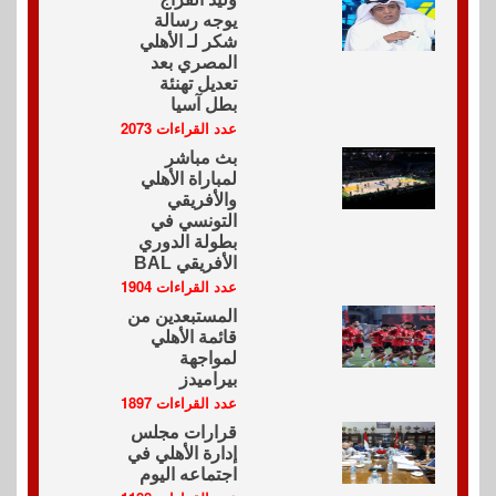
يوجه رسالة
شكر لـ الأهلي
المصري بعد
تعديل تهنئة
بطل آسيا
عدد القراءات 2073
بث مباشر
لمباراة الأهلي
والأفريقي
التونسي في
بطولة الدوري
الأفريقي BAL
عدد القراءات 1904
المستبعدين من
قائمة الأهلي
لمواجهة
بيراميدز
عدد القراءات 1897
قرارات مجلس
إدارة الأهلي في
اجتماعه اليوم