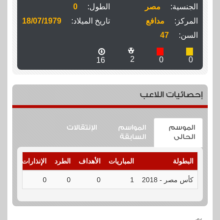
الجنسية:
مصر
الطول:
0
المركز:
مدافع
تاريخ الميلاد:
18/07/1979
السن:
47
2
0
0
16
إحصائيات اللاعب
الموسم
المواسم
الإنتقالات
الحالى
السابقة
البطولة
المباريات
الأهداف
الطرد
الإنذارات
التفا
كأس مصر - 2018
1
0
0
0
التفا