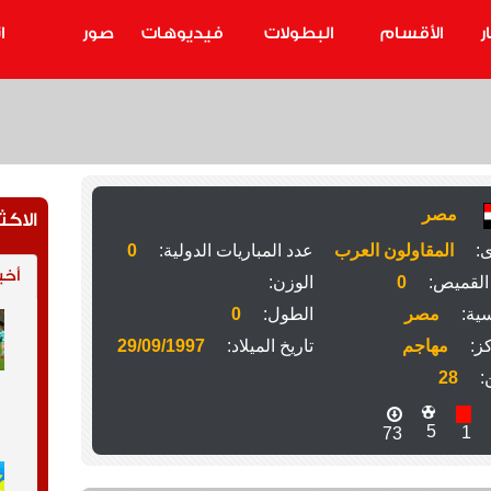
ر
الأقسام
البطولات
فيديوهات
صور
ا
مصر
الاكث
ى:
المقاولون العرب
عدد المباريات الدولية:
0
أخب
القميص:
0
الوزن:
ية:
مصر
الطول:
0
ز:
مهاجم
تاريخ الميلاد:
29/09/1997
:
28
5
1
73