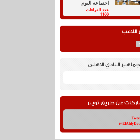
اجتماعه اليوم
عدد القراءات
1188
 اللاعب
جماهير النادي الاهلى
اركات عن طريق تويتر
Twee
@ElAhlyDo