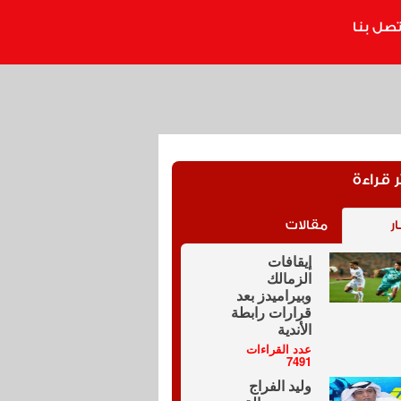
تصل بنا
ر قراءة
ار
مقالات
إيقافات
الزمالك
وبيراميدز بعد
قرارات رابطة
الأندية
عدد القراءات
7491
وليد الفراج