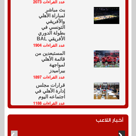
عدد القراءات 2073
بث مباشر
لمباراة الأهلي
والأفريقي
التونسي في
بطولة الدوري
الأفريقي BAL
عدد القراءات 1904
المستبعدين من
قائمة الأهلي
لمواجهة
بيراميدز
عدد القراءات 1897
قرارات مجلس
إدارة الأهلي في
اجتماعه اليوم
عدد القراءات 1188
أخبار اللاعب