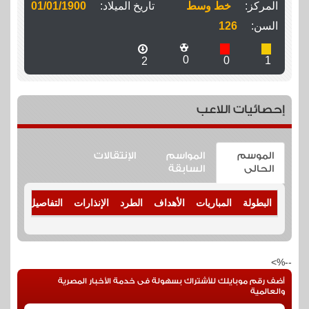
المركز:
خط وسط
تاريخ الميلاد:
01/01/1900
السن:
126
0
0
1
2
إحصائيات اللاعب
الموسم
المواسم
الإنتقالات
الحالى
السابقة
البطولة
المباريات
الأهداف
الطرد
الإنذارات
التفاصيل
--%>
أضف رقم موبايلك للأشتراك بسهولة فى خدمة الأخبار المصرية
والعالمية