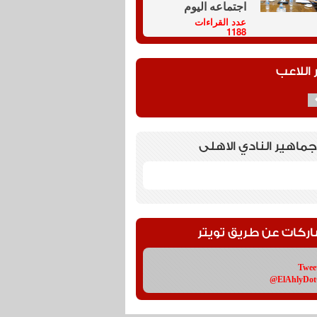
اجتماعه اليوم
عدد القراءات
1188
 اللاعب
جماهير النادي الاهلى
اركات عن طريق تويتر
Twee
@ElAhlyDo