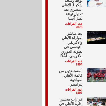
يوجه رسالة
شكر لـ الأهلي
المصري بعد
تعديل تهنئة
بطل آسيا
عدد القراءات
2073
بث مباشر
لمباراة الأهلي
والأفريقي
التونسي في
بطولة الدوري
الأفريقي BAL
عدد القراءات
1904
المستبعدين من
قائمة الأهلي
لمواجهة
بيراميدز
عدد القراءات
1897
قرارات مجلس
إدارة الأهلي في