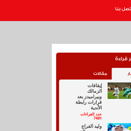
تصل بنا
ر قراءة
ار
مقالات
إيقافات
الزمالك
وبيراميدز بعد
قرارات رابطة
الأندية
عدد القراءات
7491
وليد الفراج