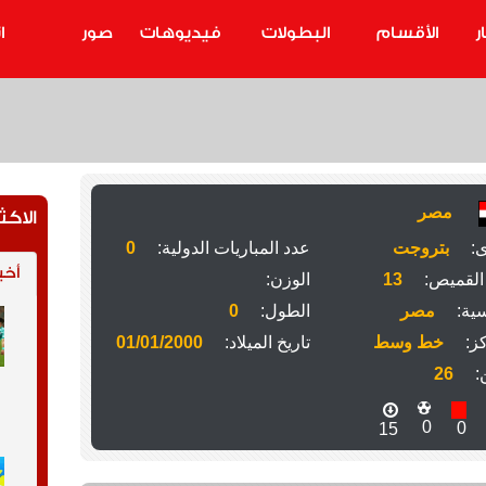
ر
الأقسام
البطولات
فيديوهات
صور
ا
مصر
الاكث
ى:
بتروجت
عدد المباريات الدولية:
0
أخب
القميص:
13
الوزن:
ية:
مصر
الطول:
0
ز:
خط وسط
تاريخ الميلاد:
01/01/2000
:
26
0
0
15