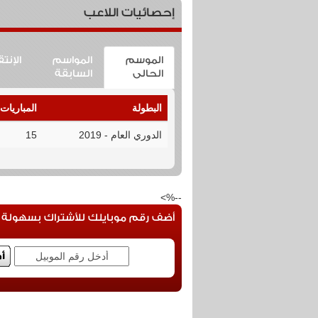
إحصائيات اللاعب
الموسم
المواسم
الإنت
الحالى
السابقة
البطولة
المباريات
الدوري العام - 2019
15
--%>
أضف رقم موبايلك للأشتراك بسهولة فى