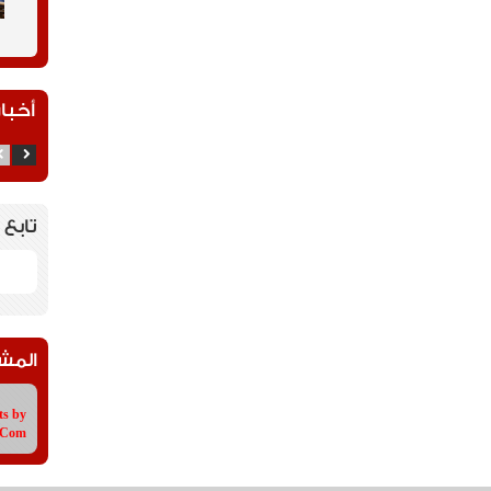
أخبار
تابع 
المش
ts by
tCom