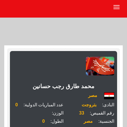
محمد طارق رجب حسانين
مصر
النادى:
بتروجت
عدد المباريات الدولية:
0
رقم القميص:
33
الوزن:
الجنسية:
مصر
الطول:
0