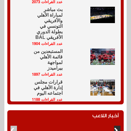
عدد القراءات 2073
بث مباشر
لمباراة الأهلي
والأفريقي
التونسي في
بطولة الدوري
الأفريقي BAL
عدد القراءات 1904
المستبعدين من
قائمة الأهلي
لمواجهة
بيراميدز
عدد القراءات 1897
قرارات مجلس
إدارة الأهلي في
اجتماعه اليوم
عدد القراءات 1188
أخبار اللاعب