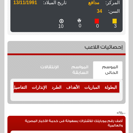
المركز:
مدافع
تاريخ الميلاد:
13/11/1991
السن:
34
0
0
3
10
إحصائيات اللاعب
الموسم
المواسم
الإنتقالات
الحالى
السابقة
البطولة
المباريات
الأهداف
الطرد
الإنذارات
التفاصيل
--%>
أضف رقم موبايلك للأشتراك بسهولة فى خدمة الأخبار المصرية
والعالمية