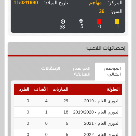
المركز:
مهاجم
تاريخ الميلاد:
11/02/1990
السن:
36
5
0
1
58
إحصائيات اللاعب
الموسم
المواسم
الإنتقالات
الحالى
السابقة
البطولة
المباريات
الأهداف
الطرد
الإنذارات
الدوري العام - 2019
29
4
0
0
الدوري العام - 2019/2020
18
1
0
1
الدوري العام - 2021
5
0
0
0
الدوري العام - 2022
5
0
0
0