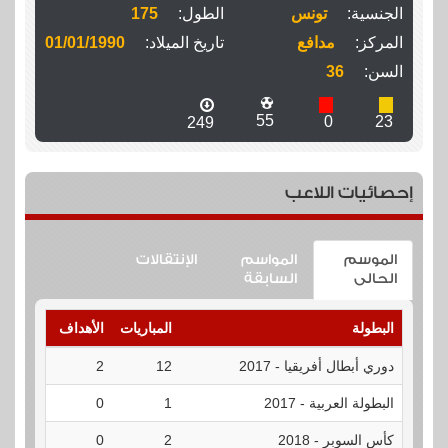
الجنسية:
تونس
الطول:
175
المركز:
مدافع
تاريخ الميلاد:
01/01/1990
السن:
36
55
0
23
249
إحصائيات اللاعب
الموسم
المواسم
الإنتقالات
الحالى
السابقة
البطولة
المباريات
الأهداف
الطرد
دوري أبطال أفريقيا - 2017
12
2
0
البطولة العربية - 2017
1
0
0
كأس السوبر - 2018
2
0
0