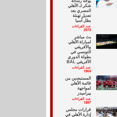
يوجه رسالة
شكر لـ الأهلي
المصري بعد
تعديل تهنئة
بطل آسيا
عدد القراءات
2073
بث مباشر
لمباراة الأهلي
والأفريقي
التونسي في
بطولة الدوري
الأفريقي BAL
عدد القراءات
1904
المستبعدين من
قائمة الأهلي
لمواجهة
بيراميدز
عدد القراءات
1897
قرارات مجلس
إدارة الأهلي في