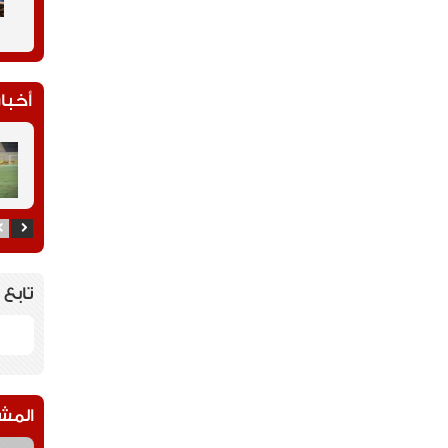
أخبار
تابع 
المش