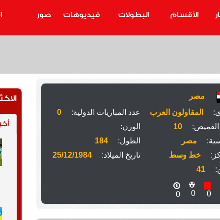
ر
الأقسام
البطولات
فيديوهات
صور
ا
مصر
الاكث
ى:
المقاولون العرب
عدد المباريات الدولية:
0
أخب
القميص:
10
الوزن:
ية:
مصر
الطول:
184
ز:
خط وسط
تاريخ الميلاد:
25/12/1984
:
41
0
0
0