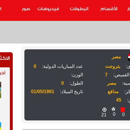
ر
الأقسام
البطولات
فيديوهات
صور
ا
مصر
الاكث
ى:
بتروجت
عدد المباريات الدولية:
0
أخب
القميص:
7
الوزن:
ية:
مصر
الطول:
0
ز:
مدافع
تاريخ الميلاد:
01/05/1981
:
45
0
0
21