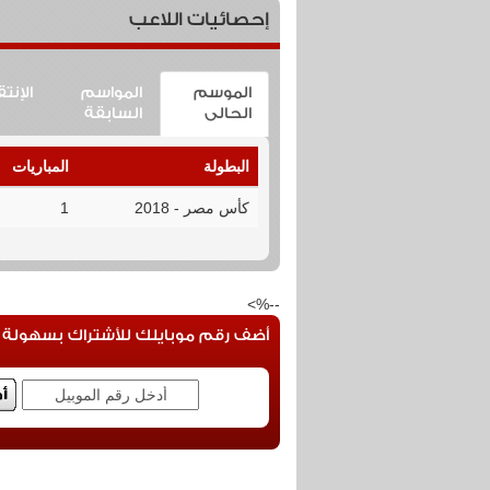
إحصائيات اللاعب
الموسم
المواسم
الإنت
الحالى
السابقة
البطولة
المباريات
كأس مصر - 2018
1
--%>
أضف رقم موبايلك للأشتراك بسهولة فى