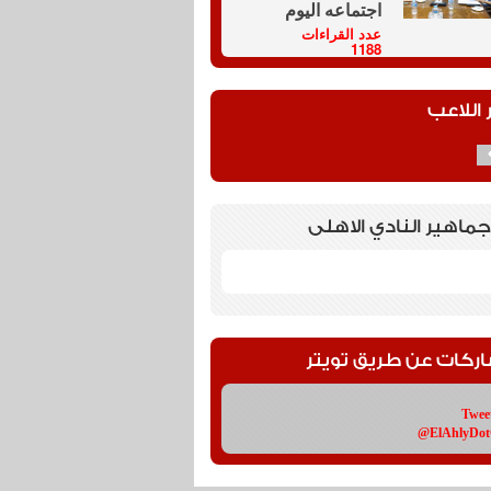
اجتماعه اليوم
عدد القراءات
1188
 اللاعب
جماهير النادي الاهلى
اركات عن طريق تويتر
Twee
@ElAhlyDo