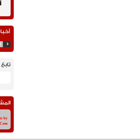
أخبار
تابع 
المش
ts by
tCom