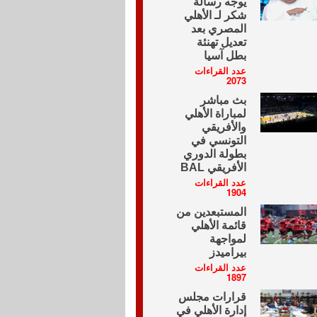
يوجه رسالة
شكر لـ الأهلي
المصري بعد
تعديل تهنئة
بطل آسيا
عدد القراءات
2073
بث مباشر
لمباراة الأهلي
والأفريقي
التونسي في
بطولة الدوري
الأفريقي BAL
عدد القراءات
1904
المستبعدين من
قائمة الأهلي
لمواجهة
بيراميدز
عدد القراءات
1897
قرارات مجلس
إدارة الأهلي في