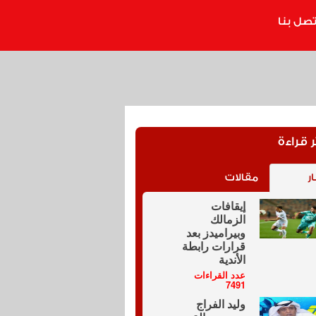
تصل بنا
ر قراءة
ار
مقالات
إيقافات
الزمالك
وبيراميدز بعد
قرارات رابطة
الأندية
عدد القراءات
7491
وليد الفراج