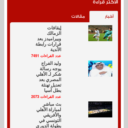
الاكثر قراءة
أخبار
مقالات
إيقافات
الزمالك
وبيراميدز بعد
قرارات رابطة
الأندية
عدد القراءات 7491
وليد الفراج
يوجه رسالة
شكر لـ الأهلي
المصري بعد
تعديل تهنئة
بطل آسيا
عدد القراءات 2073
بث مباشر
لمباراة الأهلي
والأفريقي
التونسي في
بطولة الدوري