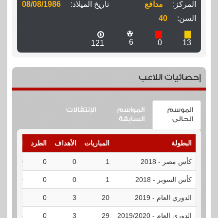
المركز:
مدافع
تاريخ الميلاد:
08/08/1986
السن:
40
6
0
13
121
إحصائيات اللاعب
الموسم
المواسم
الإنتقالات
الحالى
السابقة
البطولة
المباريات
الأهداف
الطرد
الإنذارات
كأس مصر - 2018
1
0
0
0
كأس السوبر - 2018
1
0
0
0
الدوري العام - 2019
20
3
0
1
الدوري العام - 2019/2020
29
3
0
4