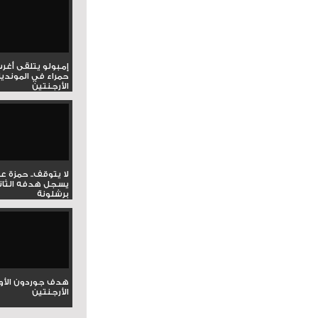
إمبولو يتلقى أغر
حمراء في المونديا
الأرجنتين
لا يتوقف.. حمزة ع
يسجل هدفه الثان
برشلونة
هدف جوردون الأو
الأرجنتين