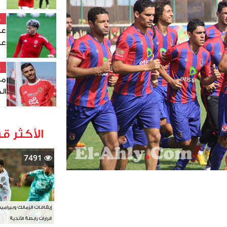
خ
عا
خ
مح
ال
الأكثر قر
7491
إيقافات الزمالك وبيرامي
قرارات رابطة الأندية