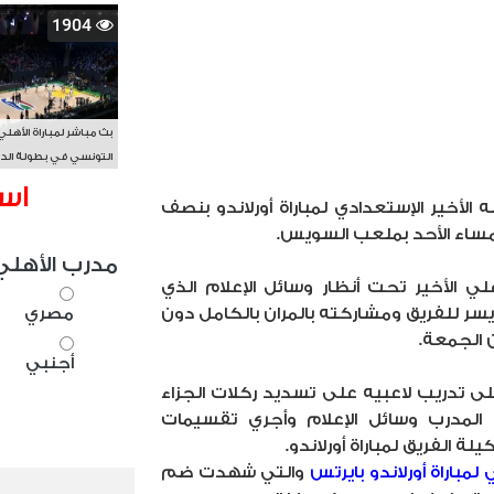
1904
بث مباشر لمباراة الأهلي
التونسي في بطولة الد
الأفريقي BAL
اس
ه الأخير الإستعدادي لمباراة أورلاندو بنصف
 مساء الأحد بملعب السويس.
مدرب الأهلي
لي الأخير تحت أنظار وسائل الإعلام الذي
سر للفريق ومشاركته بالمران بالكامل دون
مصري
 الجمعة.
أجنبي
 تدريب لاعبيه على تسديد ركلات الجزاء
المدرب وسائل الإعلام وأجري تقسيمات
الفريق لمباراة أورلاندو.
 لمباراة أورلاندو بايرتس
والتي شهدت ضم