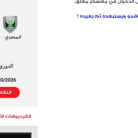
اندو ويستبعده ثم يعيده !
المصري
الدوري العا
5/20/2026 التوقيت 
التفا
الفيديوهات ال