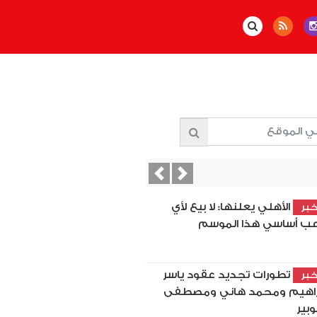
Previous
Next
الأهلي يعلنها: لا بيع لأي
بر
عب أساسي هذا الموسم
تطورات تجديد عقود ياسر
بر
راهيم ومحمد هاني ومصطفى
بير