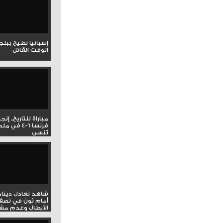
إسبانيا تطيح ببل
الوقت القاتل
مباراة للتاريخ.. إنج
فرنسا 6-4 ف
تُنسى
شاهد تعادل دينام
أمام ثون في تصف
الأبطال وعدم مشار