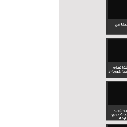
جيكا في
لترا تهزم
ي ملحمة كروية لا
و زغرب
يات دوري
كة...