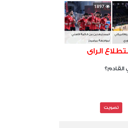
بطل آسيا
1897
 والأفريقي
المستبعدين من قائمة الأهلي
وري
لمواجهة بيراميدز
تطلاع الراى
 القادم؟
تصويت