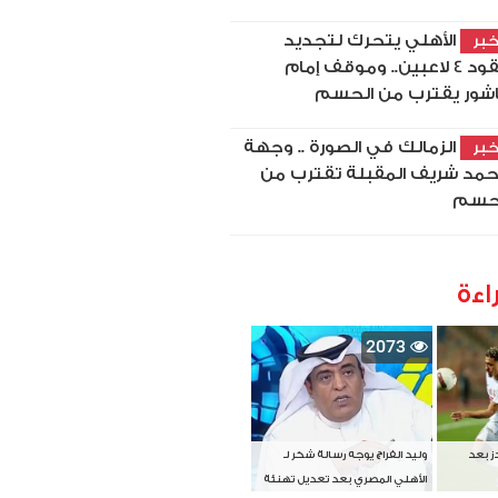
الأهلي يتحرك لتجديد
بر
عقود 4 لاعبين.. وموقف إمام
شور يقترب من الحسم
الزمالك في الصورة .. وجهة
بر
مد شريف المقبلة تقترب من
حسم
اءة
2073
دز بعد
وليد الفراج يوجه رسالة شكر لـ
الأهلي المصري بعد تعديل تهنئة