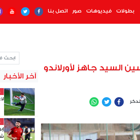
بطولات
فيديوهات
صور
اتصل بنا
سين السيد جاهز لأورلاندو
آخر الأخبار
خ
لا
لدكر
WhatsApp
Twitter
Facebook
خ
إب
شو