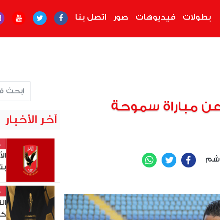
بطولات
فيديوهات
صور
اتصل بنا
عن مباراة سموحة
آخر الأخبار
خ
ال
اشم
WhatsApp
Twitter
Facebook
بت
خ
ال