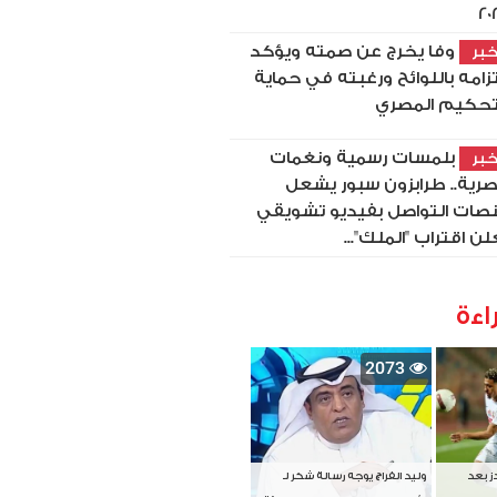
20
وفا يخرج عن صمته ويؤكد
بر
تزامه باللوائح ورغبته في حماية
تحكيم المصري
بلمسات رسمية ونغمات
بر
رية.. طرابزون سبور يشعل
صات التواصل بفيديو تشويقي
لن اقتراب "الملك"...
اءة
2073
دز بعد
وليد الفراج يوجه رسالة شكر لـ