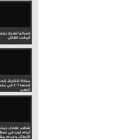
إسبانيا تطيح ببل
الوقت القاتل
مباراة للتاريخ.. إنج
فرنسا 6-4 ف
تُنسى
شاهد تعادل دينام
أمام ثون في تصف
الأبطال وعدم مشار