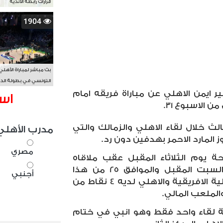
قرارات رابطة الأندية
1904
بث مباشر لمباراة الأهلي
التونسي في بطولة الد
 ايمن الاهلي عن مباراة فريقه امام
الأفريقي BAL
اس
 الاسبوع 31.
لث خلال لقاء الاهلي والزمالك والتي
مدرب الأهلي
ز المارد الاحمر بهدفين دون رد.
مصري
يوم الثلاثاء المقبل عقب ملاقاه
النجم الساحلي التونسي يوم السبت المقبل والموافق 25 من هذا
أجنبي
الشهر بالجولة الثالثة للكونفدرالية الافريقية والاهلي لديه 4 نقاط من
الملعب المالي.
ة لقاء واحد فقط وهو انبي في ختام