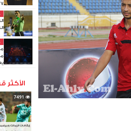
27
خ
ال
ال
خ
مص
من
يع
الأكثر قر
7491
إيقافات الزمالك وبيرامي