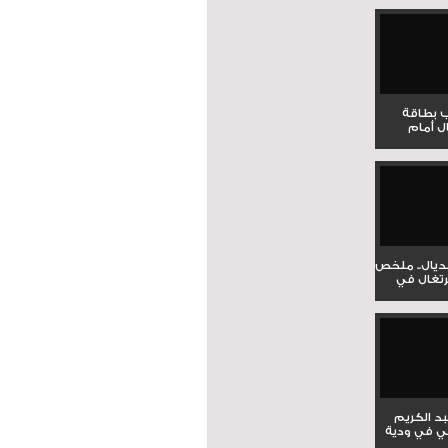
ب بطاقة
ل أمام
نديال.. ملخص
برتغال في
بد الكريم
ي في ودية