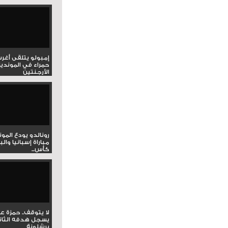
إمبولو يتلقى أغر
حمراء في المونديا
الأرجنتين
رونالدو يودع المو
مباراة إسبانيا وال
كأس...
لا يتوقف.. حمزة ع
يسجل هدفه الثان
برشلونة