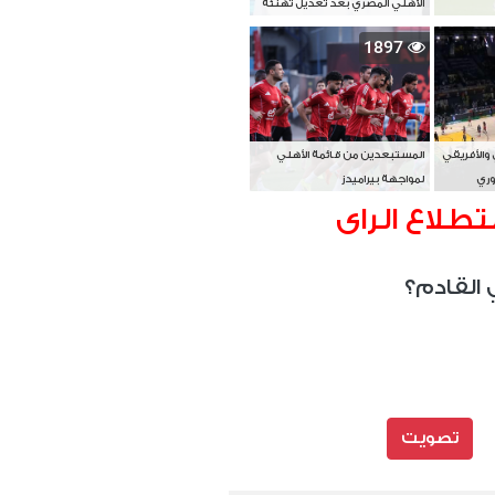
الأهلي المصري بعد تعديل تهنئة
بطل آسيا
1897
 والأفريقي
المستبعدين من قائمة الأهلي
وري
لمواجهة بيراميدز
تطلاع الراى
 القادم؟
تصويت