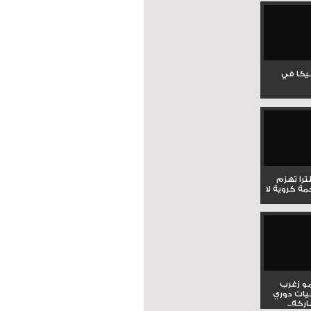
جيكا في
لترا تهزم
ي ملحمة كروية لا
و زغرب
يات دوري
كة...