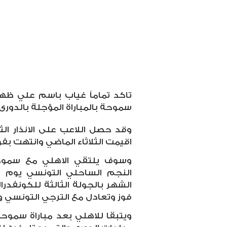
تاكد تماماً غياب باسم علي ظهير
سموحة بالمباراة المؤجلة بالدورى من
وقد حصل اللاعب على الانذار الثا
اقيمت الثلاثاء الماضي وانتهت بفو
وسوف يلتقي الاهلي مع سموحة 
فوز وتعادل مع الترجي التونسي و
ويتبقا للاهلي بعد مباراة سموح