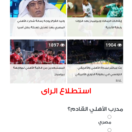
إيقافات الزمالك وبيراميدز بعد قرارات
وليد الفراج يوجه رسالة شكر لـ الأهلي
رابطة الأندية
المصري بعد تعديل تهنئة بطل آسيا
1897
1904
بث مباشر لمباراة الأهلي والأفريقي
المستبعدين من قائمة الأهلي لمواجهة
التونسي في بطولة الدوري الأفريقي
بيراميدز
BAL
استطلاع الراى
مدرب الأهلي القادم؟
مصري