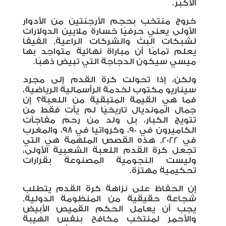
الأكبر.
خروج منتخب بحجم الأرجنتين من الأدوار
الأولى يعني حرفيًا خسارة ملايين الدولارات
لشبكات البث والشركات الراعية, الفيفا
يعلم تمامًا أن مباراة نهائية متواجد بها
ميسي سيكون الدجاجة التي تبيض ذهبًا
.
ولكن، إذا تحولت كرة القدم إلى مجرد
سيناريو مكتوب لخدمة الرأسمالية الرياضية،
فما هي القيمة المتبقية من اللعبة؟ إن
جمال المونديال تاريخيًا لم يأتِ فقط من
تتويج الكبار، بل ولد من رحم مفاجآت
الكاميرون في 90، وكرواتيا في 98، والمغرب
في 2022, هذه القصص الملهمة هي التي
تجعل كرة القدم اللعبة الشعبية الأولى،
وليست النجومية المصنوعة بقرارات
تحكيمية مهتزة
.
إن الحفاظ على نزاهة كرة القدم يتطلب
شجاعة حقيقية من المنظومة الدولية,
يجب أن يعامل الحكم القميص الأبيض
والأحمر لمنتخب مكافح بنفس الهيبة