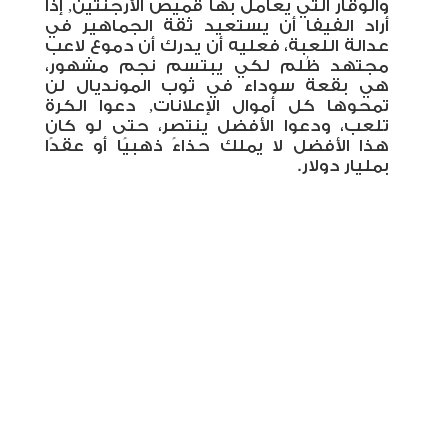
والوقار التي يعامل بها قميص الأرجنتين, إذا
أراد الفيفا أن يستعيد ثقة الجماهير في
عدالة اللعبة، فعليه أن يدرك أن دموع لاعب
مجتهد ظُلم لكي يبتسم نجم مشهور،
هي بقعة سوداء في ثوب المونديال لن
تمحوها كل أموال الإعلانات, دعوا الكرة
تلعب، ودعوا الأفضل ينتصر، حتى لو كان
هذا الأفضل لا يملك حذاءً ذهبيًا أو عقدًا
بمليار دولار
.