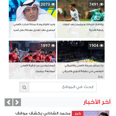
2073
7491
إيقافات الزمالك وبيراميدز بعد قرارات
وليد الفراج يوجه رسالة شكر لـ الأهلي
رابطة الأندية
المصري بعد تعديل تهنئة بطل آسيا
1897
1904
بث مباشر لمباراة الأهلي والأفريقي
المستبعدين من قائمة الأهلي
التونسي في بطولة الدوري الأفريقي
لمواجهة بيراميدز
BAL
آخر الأخبار
vious
Next
محمد الشاذلي يكشف موقف
خبر