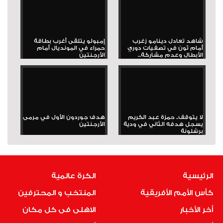
شاهد تعادل دينامو زغرب
إمبولو يتلقى أغرب بطاقة
أمام ثون في تصفيات دوري
حمراء في المونديال أمام
الأبطال وعدم مشاركة...
الأرجنتين
لا يتوقف.. حمزة عبد الكريم
هدف جوردون الأول في مرمى
يسجل هدفه الثاني في ودية
الأرجنتين
برشلونة
الرئيسية
الكرة عالمية
كأس الأمم الأفريقية
المنتخب و المحترفين
أخر الأخبار
الاهلى فى كل مكان