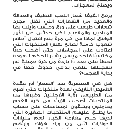
ويصنع المعجزات.
يرفع الفيفا شعار اللعب النظيف والعدالة
والعديد من الشعارات التي تظل مجرد
شعارات طبعت على ورق وعلقت وزينت بها
الميادين والملاعب, لكن حدثني عن الأمر
الواقع, لماذا في كل مرة يتم اغتيال أحلام
شعوب كاملة لصالح نفس المنتخبات التي
اعتادت على المجاملات حتى أضحت حقًا
مكتسبًا فنجد ميسي يشير للحكم للعودة
لخطأ على بعد 100 ياردة من كرة جميلة تم
تسجيلها لتلغى بداعي حدوث خطأ في
بداية الهجمة؟
هل هي العنصرية ضد "الصغار" أم عقدة
القميص التاريخي لعدة منتخبات حتى أصبح
من الطبيعي رؤية الأرجنتين وغيرها من
المنتخبات أصحاب الإرث في كرة القدم
يجاملون ويتلقون المساعدات على حساب
ما يطلق عليهم المنتخبات الصغيرة التي
لديها حلم مقارعة الكبار, نعم مليارات
الدولارات تأتي من وراء هؤلاء وإرثهم