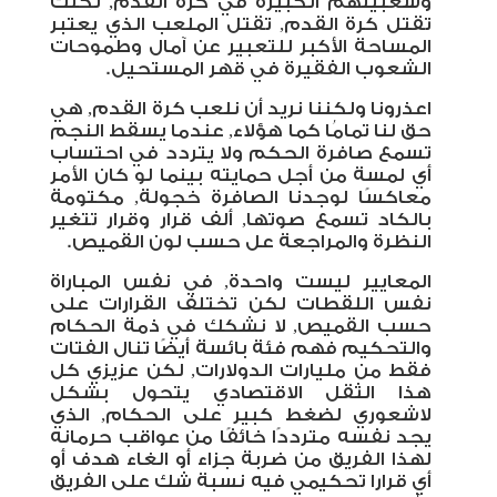
وشعبيتهم الكبيرة في كرة القدم, لكنك
تقتل كرة القدم, تقتل الملعب الذي يعتبر
المساحة الأكبر للتعبير عن آمال وطموحات
الشعوب الفقيرة في قهر المستحيل.
اعذرونا ولكننا نريد أن نلعب كرة القدم, هي
حق لنا تمامُا كما هؤلاء, عندما يسقط النجم
تسمع صافرة الحكم ولا يتردد في احتساب
أي لمسة من أجل حمايته بينما لو كان الأمر
معاكسًا لوجدنا الصافرة خجولة, مكتومة
بالكاد تسمع صوتها, ألف قرار وقرار تتغير
النظرة والمراجعة عل حسب لون القميص.
المعايير ليست واحدة, في نفس المباراة
نفس اللقطات لكن تختلف القرارات على
حسب القميص, لا نشكك في ذمة الحكام
والتحكيم فهم فئة بائسة أيضًا تنال الفتات
فقط من مليارات الدولارات, لكن عزيزي كل
هذا الثقل الاقتصادي يتحول بشكل
لاشعوري لضغط كبير على الحكام, الذي
يجد نفسه مترددًا خائفًا من عواقب حرمانه
لهذا الفريق من ضربة جزاء أو الغاء هدف أو
أي قرارا تحكيمي فيه نسبة شك على الفريق