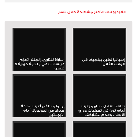
الفيديوهات الأكثر مشاهدة خلال شهر
إسبانيا تطيح ببلجيكا في
مباراة للتاريخ.. إنجلترا تهزم
الوقت القاتل
فرنسا 6-4 في ملحمة كروية لا
تُنسى
شاهد تعادل دينامو زغرب
إمبولو يتلقى أغرب بطاقة
أمام ثون في تصفيات دوري
حمراء في المونديال أمام
الأبطال وعدم مشاركة...
الأرجنتين