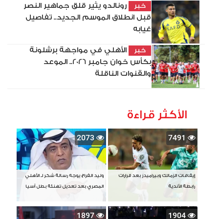
رونالدو يثير قلق جماهير النصر
خبر
قبل انطلاق الموسم الجديد.. تفاصيل
غيابه
الأهلي في مواجهة برشلونة
خبر
بكأس خوان جامبر 2026.. الموعد
والقنوات الناقلة
الأكثر قراءة
2073
7491
إيقافات الزمالك وبيراميدز بعد قرارات
وليد الفراج يوجه رسالة شكر لـ الأهلي
رابطة الأندية
المصري بعد تعديل تهنئة بطل آسيا
1897
1904