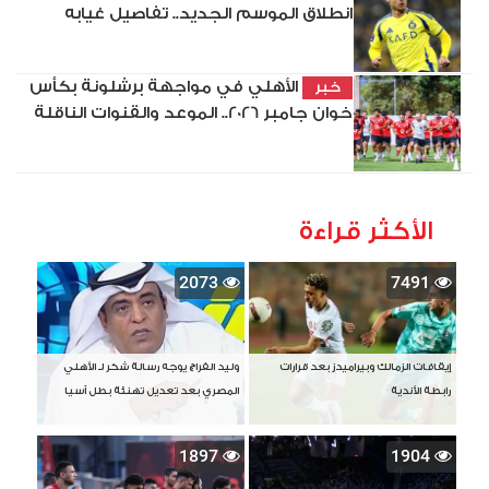
انطلاق الموسم الجديد.. تفاصيل غيابه
الأهلي في مواجهة برشلونة بكأس
خبر
خوان جامبر 2026.. الموعد والقنوات الناقلة
الأكثر قراءة
2073
7491
إيقافات الزمالك وبيراميدز بعد قرارات
وليد الفراج يوجه رسالة شكر لـ الأهلي
رابطة الأندية
المصري بعد تعديل تهنئة بطل آسيا
1897
1904