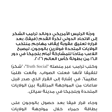
وجّه الرئيس الأمريكي دونالد ترامب الشكر
إلى الاتحاد الدولي لكرة القدم (فيفا)، بعد
قراره تعليق عقوبة إيقاف مهاجم منتخب
الولايات المتحدة فولارين بالوجون، ليصبح
اللاعب متاحًا للمشاركة أمام بلجيكا في دور
الـ16 من بطولة كأس العالم 2026.
وكتب ترامب عبر منصته "Truth Social":
"شكرًا
للفيفا لأنها فعلت الصواب، وألغت ظلمًا
عظيمًا"
، في إشارة إلى القرار الذي صدر قبل
ساعات من المواجهة المرتقبة بين الولايات
المتحدة وبلجيكا في مدينة سياتل.
وجاء قرار فيفا بعد حصول بالوجون على
بطاقة حمراء خلال مواجهة الولايات