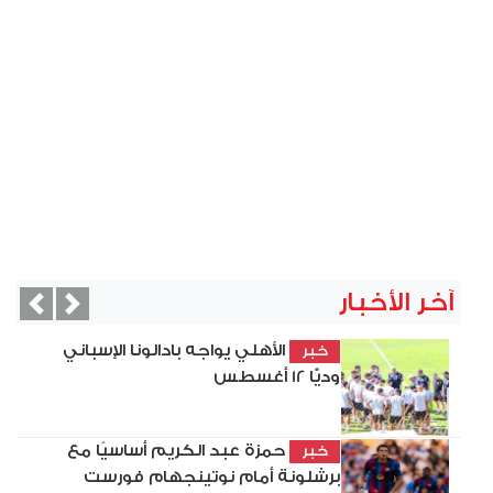
آخر الأخبار
vious
Next
الأهلي يواجه بادالونا الإسباني
خبر
وديًّا 12 أغسطس
حمزة عبد الكريم أساسيًا مع
خبر
برشلونة أمام نوتينجهام فورست