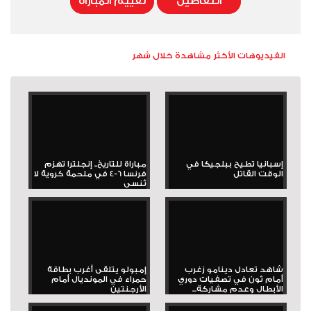
التفاصيل
تقييم المباراة
الفيديوهات الأكثر مشاهدة خلال شهر
إسبانيا تطيح ببلجيكا في
مباراة للتاريخ.. إنجلترا تهزم
الوقت القاتل
فرنسا 6-4 في ملحمة كروية لا
تُنسى
شاهد تعادل دينامو زغرب
إمبولو يتلقى أغرب بطاقة
أمام ثون في تصفيات دوري
حمراء في المونديال أمام
الأبطال وعدم مشاركة...
الأرجنتين