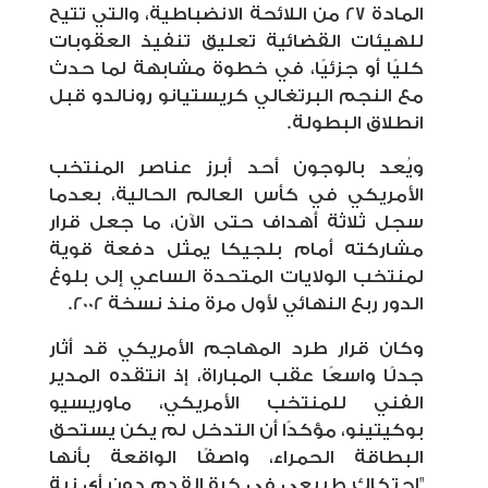
المادة 27 من اللائحة الانضباطية، والتي تتيح
للهيئات القضائية تعليق تنفيذ العقوبات
كليًا أو جزئيًا، في خطوة مشابهة لما حدث
مع النجم البرتغالي كريستيانو رونالدو قبل
انطلاق البطولة.
ويُعد بالوجون أحد أبرز عناصر المنتخب
الأمريكي في كأس العالم الحالية، بعدما
سجل ثلاثة أهداف حتى الآن، ما جعل قرار
مشاركته أمام بلجيكا يمثل دفعة قوية
لمنتخب الولايات المتحدة الساعي إلى بلوغ
الدور ربع النهائي لأول مرة منذ نسخة 2002.
وكان قرار طرد المهاجم الأمريكي قد أثار
جدلًا واسعًا عقب المباراة، إذ انتقده المدير
الفني للمنتخب الأمريكي، ماوريسيو
بوكيتينو، مؤكدًا أن التدخل لم يكن يستحق
البطاقة الحمراء، واصفًا الواقعة بأنها
"احتكاك طبيعي في كرة القدم دون أي نية