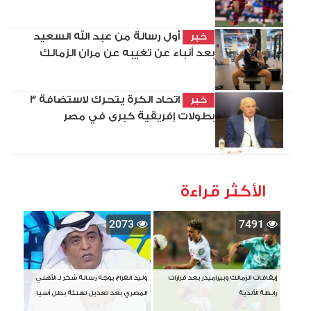
أول رسالة من عبد الله السعيد
خبر
بعد أنباء عن تغيبه عن مران الزمالك
اتحاد الكرة يتحرك لاستضافة 3
خبر
بطولات إفريقية كبرى في مصر
الأكثر قراءة
2073
7491
إيقافات الزمالك وبيراميدز بعد قرارات
وليد الفراج يوجه رسالة شكر لـ الأهلي
رابطة الأندية
المصري بعد تعديل تهنئة بطل آسيا