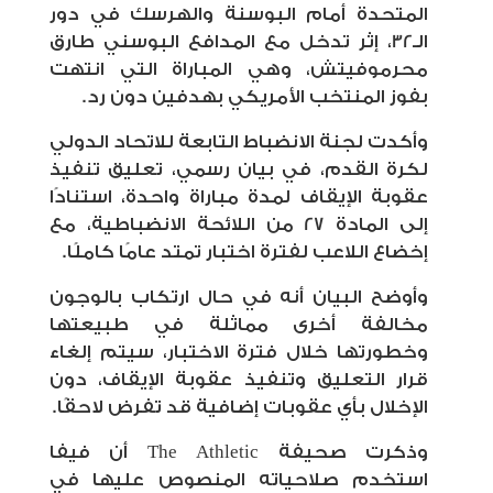
المتحدة أمام البوسنة والهرسك في دور
الـ32، إثر تدخل مع المدافع البوسني طارق
محرموفيتش، وهي المباراة التي انتهت
بفوز المنتخب الأمريكي بهدفين دون رد.
وأكدت لجنة الانضباط التابعة للاتحاد الدولي
لكرة القدم، في بيان رسمي، تعليق تنفيذ
عقوبة الإيقاف لمدة مباراة واحدة، استنادًا
إلى المادة 27 من اللائحة الانضباطية، مع
إخضاع اللاعب لفترة اختبار تمتد عامًا كاملًا.
وأوضح البيان أنه في حال ارتكاب بالوجون
مخالفة أخرى مماثلة في طبيعتها
وخطورتها خلال فترة الاختبار، سيتم إلغاء
قرار التعليق وتنفيذ عقوبة الإيقاف، دون
الإخلال بأي عقوبات إضافية قد تفرض لاحقًا.
وذكرت صحيفة
The Athletic
أن فيفا
استخدم صلاحياته المنصوص عليها في