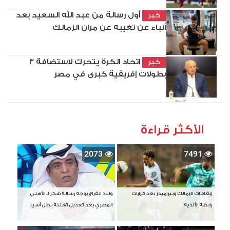
أول رسالة من عبد الله السعيد بعد
خبر
أنباء عن تغيبه عن مران الزمالك
اتحاد الكرة يتحرك لاستضافة 3
خبر
بطولات إفريقية كبرى في مصر
الأكثر قراءة
2073
7491
إيقافات الزمالك وبيراميدز بعد قرارات
وليد الفراج يوجه رسالة شكر لـ الأهلي
رابطة الأندية
المصري بعد تعديل تهنئة بطل آسيا