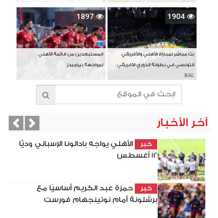
1897
1904
بث مباشر لمباراة الأهلي والأفريقي
المستبعدين من قائمة الأهلي
التونسي في بطولة الدوري الأفريقي
لمواجهة بيراميدز
BAL
آخر الأخبار
vious
Next
الأهلي يواجه بادالونا الإسباني وديًّا
خبر
12 أغسطس
حمزة عبد الكريم أساسيًا مع
خبر
برشلونة أمام نوتينجهام فورست