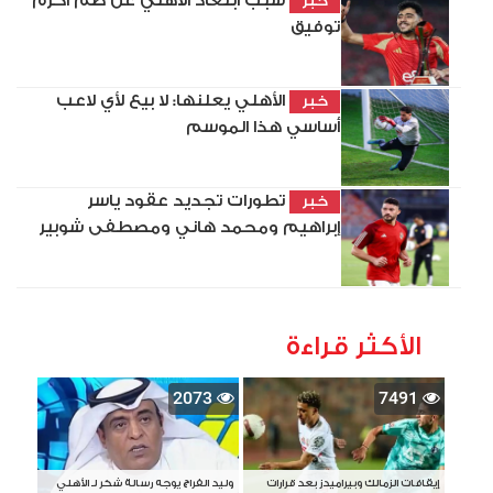
سبب ابتعاد الأهلي عن ضم أكرم
خبر
توفيق
الأهلي يعلنها: لا بيع لأي لاعب
خبر
أساسي هذا الموسم
تطورات تجديد عقود ياسر
خبر
إبراهيم ومحمد هاني ومصطفى شوبير
الأكثر قراءة
2073
7491
إيقافات الزمالك وبيراميدز بعد قرارات
وليد الفراج يوجه رسالة شكر لـ الأهلي