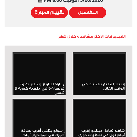
5/20/2026 التوقيت 8:00 PM
التفاصيل
تقييم المباراة
الفيديوهات الأكثر مشاهدة خلال شهر
إسبانيا تطيح ببلجيكا في
مباراة للتاريخ.. إنجلترا تهزم
الوقت القاتل
فرنسا 6-4 في ملحمة كروية لا
تُنسى
شاهد تعادل دينامو زغرب
إمبولو يتلقى أغرب بطاقة
أمام ثون في تصفيات دوري
حمراء في المونديال أمام