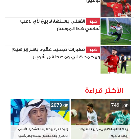
توفيق
الأهلي يعلنها: لا بيع لأي لاعب
خبر
أساسي هذا الموسم
تطورات تجديد عقود ياسر إبراهيم
خبر
ومحمد هاني ومصطفى شوبير
الأكثر قراءة
2073
7491
إيقافات الزمالك وبيراميدز بعد قرارات
وليد الفراج يوجه رسالة شكر لـ الأهلي
رابطة الأندية
المصري بعد تعديل تهنئة بطل آسيا