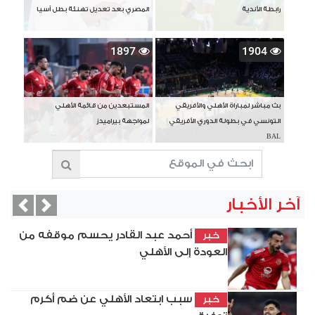
رابطة الأندية
المصري بعد تعديل تهنئة بطل آسيا
1897
1904
بث مباشر لمباراة الأهلي والأفريقي
المستبعدين من قائمة الأهلي
التونسي في بطولة الدوري الأفريقي
لمواجهة بيراميدز
BAL
آخر الأخبار
vious
Next
أحمد عبد القادر يحسم موقفه من
خبر
العودة إلى الأهلي
سبب ابتعاد الأهلي عن ضم أكرم
خبر