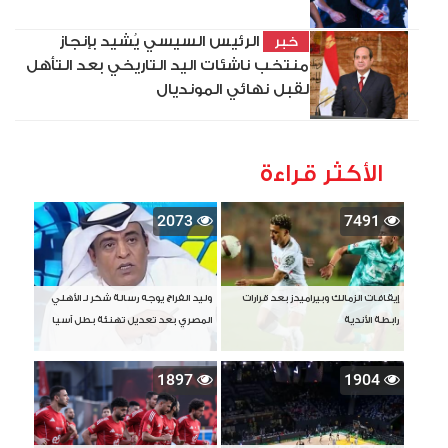
الرئيس السيسي يُشيد بإنجاز
خبر
منتخب ناشئات اليد التاريخي بعد التأهل
لقبل نهائي المونديال
الأكثر قراءة
2073
7491
إيقافات الزمالك وبيراميدز بعد قرارات
وليد الفراج يوجه رسالة شكر لـ الأهلي
رابطة الأندية
المصري بعد تعديل تهنئة بطل آسيا
1897
1904