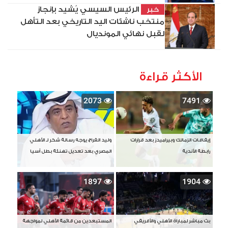
الرئيس السيسي يُشيد بإنجاز
خبر
منتخب ناشئات اليد التاريخي بعد التأهل
لقبل نهائي المونديال
الأكثر قراءة
2073
7491
إيقافات الزمالك وبيراميدز بعد قرارات
وليد الفراج يوجه رسالة شكر لـ الأهلي
رابطة الأندية
المصري بعد تعديل تهنئة بطل آسيا
1897
1904
بث مباشر لمباراة الأهلي والأفريقي
المستبعدين من قائمة الأهلي لمواجهة