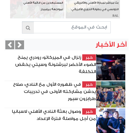
بث مباشر لمباراة الأهلي والأفريقي
المستبعدين من قائمة الأهلي
التونسي في بطولة الدوري الأفريقي
لمواجهة بيراميدز
BAL
آخر الأخبار
vious
Next
زلزال في الميركاتو: رودري يمنح
خبر
الضوء الأخضر لبرشلونة وسيتي يخفض
التكلفة
في ظهوره الأول مع النادي: صلاح
خبر
يدشن مشاركته الأولى في تدريبات
طرابزون سبور
وصول بعثة النادي الأهلي لاسبانيا
خبر
من أجل مواصلة فترة الإعداد