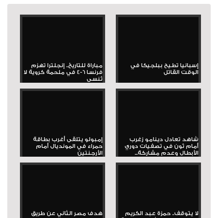
إسبانيا تطيح ببلجيكا في
مباراة للتاريخ.. إنجلترا تهزم
الوقت القاتل
فرنسا 6-4 في ملحمة كروية لا
تُنسى
شاهد تعادل دينامو زغرب
إمبولو يتلقى أغرب بطاقة
أمام ثون في تصفيات دوري
حمراء في المونديال أمام
الأبطال وعدم مشاركة...
الأرجنتين
لا يتوقف.. حمزة عبد الكريم
هدف مصر الثاني عن طريق