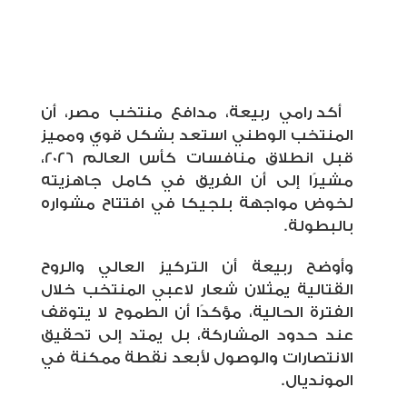
أكد رامي ربيعة، مدافع منتخب مصر، أن
المنتخب الوطني استعد بشكل قوي ومميز
قبل انطلاق منافسات كأس العالم 2026،
مشيرًا إلى أن الفريق في كامل جاهزيته
لخوض مواجهة بلجيكا في افتتاح مشواره
بالبطولة.
وأوضح ربيعة أن التركيز العالي والروح
القتالية يمثلان شعار لاعبي المنتخب خلال
الفترة الحالية، مؤكدًا أن الطموح لا يتوقف
عند حدود المشاركة، بل يمتد إلى تحقيق
الانتصارات والوصول لأبعد نقطة ممكنة في
المونديال.