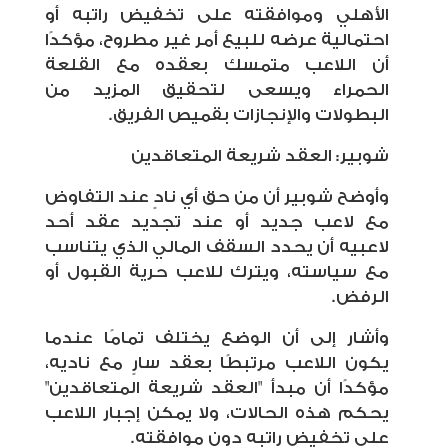
الأهلي وموافقته على تخفيض راتبه أو
احتمالية عرضه للبيع أمر غير مطروح، مؤكدًا
أن اللاعب متمسك بعقده مع القلعة
الحمراء ويسعى لتحقيق المزيد من
البطولات والإنجازات بقميص الفريق.
شوبير: العقد شريعة المتعاقدين
وأوضح شوبير أن من حق أي نادٍ عند التفاوض
مع لاعب جديد أو عند تجديد عقد أحد
لاعبيه أن يحدد السقف المالي الذي يتناسب
مع سياسته، ويترك للاعب حرية القبول أو
الرفض.
وأشار إلى أن الوضع يختلف تمامًا عندما
يكون اللاعب مرتبطًا بعقد سارٍ مع ناديه،
مؤكدًا أن مبدأ "العقد شريعة المتعاقدين"
يحكم هذه الحالات، ولا يمكن إجبار اللاعب
على تخفيض راتبه دون موافقته.