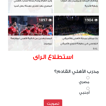
إيقافات الزمالك وبيراميدز بعد قرارات
وليد الفراج يوجه رسالة شكر لـ الأهلي
رابطة الأندية
المصري بعد تعديل تهنئة بطل آسيا
1897
1904
بث مباشر لمباراة الأهلي والأفريقي
المستبعدين من قائمة الأهلي لمواجهة
التونسي في بطولة الدوري الأفريقي
بيراميدز
BAL
استطلاع الراى
مدرب الأهلي القادم؟
مصري
أجنبي
تصويت