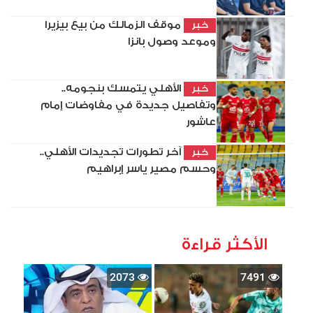
موقف الزمالك من بيع بيزيرا
خبر
وموعد وصول بانزا
الأهلي يتمسك بنجومه..
خبر
وتفاصيل جديدة في مفاوضات إمام
عاشور
آخر تطورات تجديدات الأهلي..
خبر
وحسم مصير ياسر إبراهيم
الأكثر قراءة
2073
7491