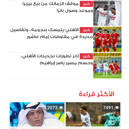
موقف الزمالك من بيع بيزيرا
خبر
وموعد وصول بانزا
الأهلي يتمسك بنجومه.. وتفاصيل
خبر
جديدة في مفاوضات إمام عاشور
آخر تطورات تجديدات الأهلي..
خبر
وحسم مصير ياسر إبراهيم
الأكثر قراءة
2073
7491