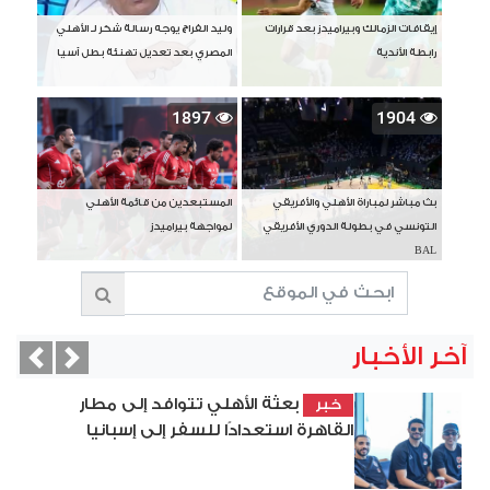
إيقافات الزمالك وبيراميدز بعد قرارات
وليد الفراج يوجه رسالة شكر لـ الأهلي
رابطة الأندية
المصري بعد تعديل تهنئة بطل آسيا
1897
1904
بث مباشر لمباراة الأهلي والأفريقي
المستبعدين من قائمة الأهلي
التونسي في بطولة الدوري الأفريقي
لمواجهة بيراميدز
BAL
آخر الأخبار
vious
Next
بعثة الأهلي تتوافد إلى مطار
خبر
القاهرة استعدادًا للسفر إلى إسبانيا