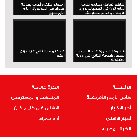
شاهد تعادل دينامو زغرب
إمبولو يتلقى أغرب بطاقة
أمام ثون في تصفيات دوري
حمراء في المونديال أمام
الأبطال وعدم مشاركة...
الأرجنتين
لا يتوقف.. حمزة عبد الكريم
هدف مصر الثاني عن طريق
يسجل هدفه الثاني في ودية
زيكو
برشلونة
الرئيسية
الكرة عالمية
كأس الأمم الأفريقية
المنتخب و المحترفين
أخر الأخبار
الاهلى فى كل مكان
أخبار الاهلى
أراء حمراء
الكرة المصرية