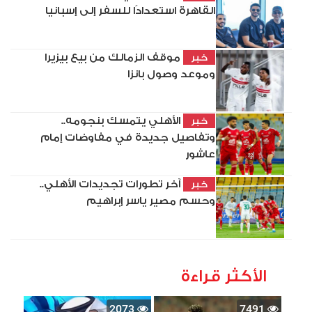
القاهرة استعدادًا للسفر إلى إسبانيا
موقف الزمالك من بيع بيزيرا
خبر
وموعد وصول بانزا
الأهلي يتمسك بنجومه..
خبر
وتفاصيل جديدة في مفاوضات إمام
عاشور
آخر تطورات تجديدات الأهلي..
خبر
وحسم مصير ياسر إبراهيم
الأكثر قراءة
2073
7491