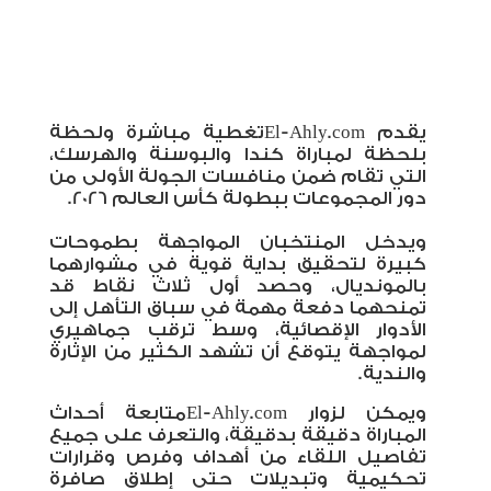
يقدم
El-Ahly.com
تغطية مباشرة ولحظة
بلحظة لمباراة كندا والبوسنة والهرسك،
التي تقام ضمن منافسات الجولة الأولى من
دور المجموعات ببطولة كأس العالم 2026
.
ويدخل المنتخبان المواجهة بطموحات
كبيرة لتحقيق بداية قوية في مشوارهما
بالمونديال، وحصد أول ثلاث نقاط قد
تمنحهما دفعة مهمة في سباق التأهل إلى
الأدوار الإقصائية، وسط ترقب جماهيري
لمواجهة يتوقع أن تشهد الكثير من الإثارة
والندية
.
ويمكن لزوار
El-Ahly.com
متابعة أحداث
المباراة دقيقة بدقيقة، والتعرف على جميع
تفاصيل اللقاء من أهداف وفرص وقرارات
تحكيمية وتبديلات حتى إطلاق صافرة