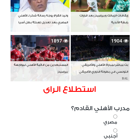
إيقافات الزمالك وبيراميدز بعد قرارات
وليد الفراج يوجه رسالة شكر لـ الأهلي
رابطة الأندية
المصري بعد تعديل تهنئة بطل آسيا
1897
1904
بث مباشر لمباراة الأهلي والأفريقي
المستبعدين من قائمة الأهلي لمواجهة
التونسي في بطولة الدوري الأفريقي
بيراميدز
BAL
استطلاع الراى
مدرب الأهلي القادم؟
مصري
أجنبي