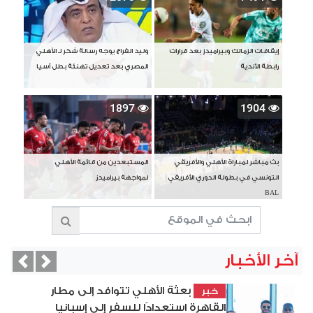
إيقافات الزمالك وبيراميدز بعد قرارات
وليد الفراج يوجه رسالة شكر لـ الأهلي
رابطة الأندية
المصري بعد تعديل تهنئة بطل آسيا
1897
1904
بث مباشر لمباراة الأهلي والأفريقي
المستبعدين من قائمة الأهلي
التونسي في بطولة الدوري الأفريقي
لمواجهة بيراميدز
BAL
آخر الأخبار
vious
Next
بعثة الأهلي تتوافد إلى مطار
خبر
القاهرة استعدادًا للسفر إلى إسبانيا