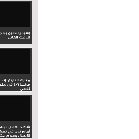
إسبانيا تطيح ببل
الوقت القاتل
مباراة للتاريخ.. إنج
فرنسا 6-4 ف
تُنسى
شاهد تعادل دينام
أمام ثون في تصف
الأبطال وعدم مشار