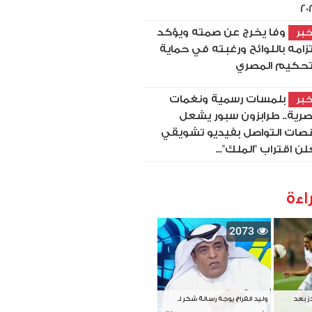
20
وفا يخرج عن صمته ويؤكد
بر
تزامه باللوائح ورغبته في حماية
تحكيم المصري
بلمسات رسمية ونغمات
بر
رية.. طرابزون سبور يشعل
صات التواصل بفيديو تشويقي
لن اقتراب "الملك"...
اءة
2073
دز بعد
وليد الفراج يوجه رسالة شكر لـ