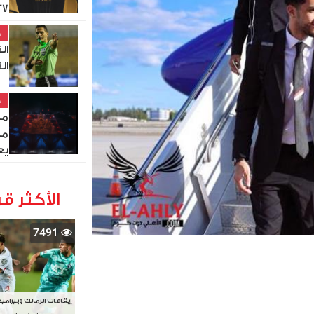
27
خ
ال
ال
خ
مص
من
يع
الأكثر قر
7491
إيقافات الزمالك وبيرامي