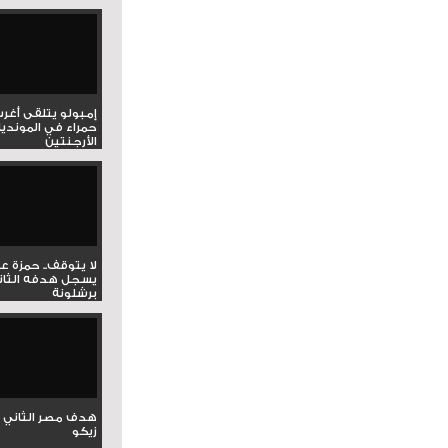
إمبولو يتلقى أغر
حمراء في المونديا
الأرجنتين
لا يتوقف.. حمزة ع
يسجل هدفه الثان
برشلونة
هدف مصر الثاني 
زيكو