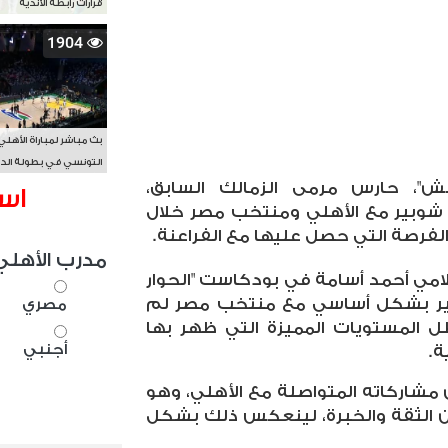
قرارات رابطة الأندية
1904
بث مباشر لمباراة الأهلي
التونسي في بطولة الد
ش"، حارس مرمى الزمالك السابق،
الأفريقي BAL
اس
وبير مع الأهلي ومنتخب مصر خلال
 الفرصة التي حصل عليها مع الفراعنة
.
مدرب الأهلي
امي أحمد أسامة في بودكاست "الحوار
ير بشكل أساسي مع منتخب مصر لم
مصري
 المستويات المميزة التي ظهر بها
أجنبي
ة
.
 مشاركاته المتواصلة مع الأهلي، وهو
ن الثقة والخبرة، لينعكس ذلك بشكل