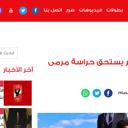
بطولات
فيديوهات
صور
اتصل بنا
يستحق حراسة مرمى
آخر الأخبار
خ
ال
صام
WhatsApp
Twitter
Facebook
بت
خ
ال