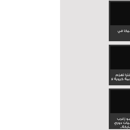
جيكا في
لترا تهزم
ي ملحمة كروية لا
و زغرب
يات دوري
كة...