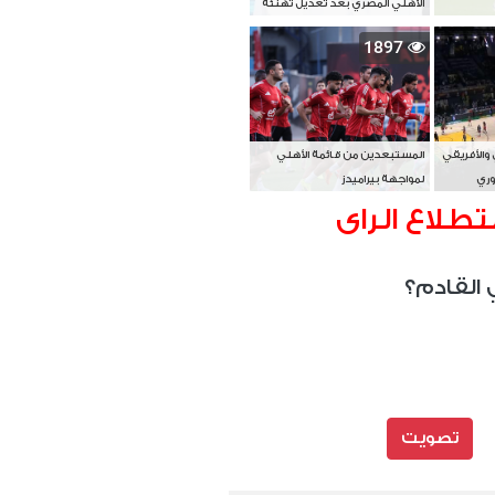
الأهلي المصري بعد تعديل تهنئة
بطل آسيا
1897
 والأفريقي
المستبعدين من قائمة الأهلي
وري
لمواجهة بيراميدز
تطلاع الراى
 القادم؟
تصويت