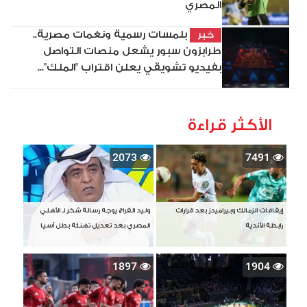
المصري
بلمسات رسمية ونغمات مصرية..
خبر
طرابزون سبور يشعل منصات التواصل
بفيديو تشويقي يعلن اقتراب "الملك"...
الأكثر قراءة
2073
7491
إيقافات الزمالك وبيراميدز بعد قرارات
وليد الفراج يوجه رسالة شكر لـ الأهلي
رابطة الأندية
المصري بعد تعديل تهنئة بطل آسيا
1897
1904