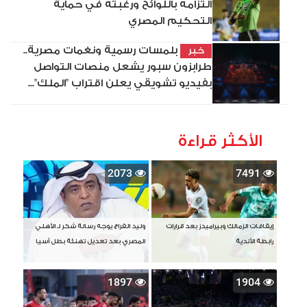
التزامه باللوائح ورغبته في حماية
التحكيم المصري
بلمسات رسمية ونغمات مصرية..
خبر
طرابزون سبور يشعل منصات التواصل
بفيديو تشويقي يعلن اقتراب "الملك"...
الأكثر قراءة
2073
7491
إيقافات الزمالك وبيراميدز بعد قرارات
وليد الفراج يوجه رسالة شكر لـ الأهلي
رابطة الأندية
المصري بعد تعديل تهنئة بطل آسيا
1897
1904