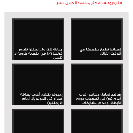
الفيديوهات الأكثر مشاهدة خلال شهر
إسبانيا تطيح ببلجيكا في
مباراة للتاريخ.. إنجلترا تهزم
الوقت القاتل
فرنسا 6-4 في ملحمة كروية لا
تُنسى
شاهد تعادل دينامو زغرب
إمبولو يتلقى أغرب بطاقة
أمام ثون في تصفيات دوري
حمراء في المونديال أمام
الأبطال وعدم مشاركة...
الأرجنتين