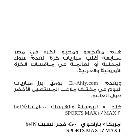
هتم مشجعو ومحبو الكرة في مصر
بمتابعة أغلب مباريات كرة القدم سواء
المحلية أو العالمية في منافسات الكرة
الأوروبية والعربية
.
ويقدم
El-Ahly.com
يوميًا أبرز مباريات
اليوم في مختلف ملاعب المستطيل الأخضر
حول العالم.
كندا
×
البوسنة والهرسك
10:00
مساءً
beIN
SPORTS MAX 1 / MAX 2
أمريكا
×
باراجواي
04:00
فجر السبت
beIN
SPORTS MAX 1 / MAX 2