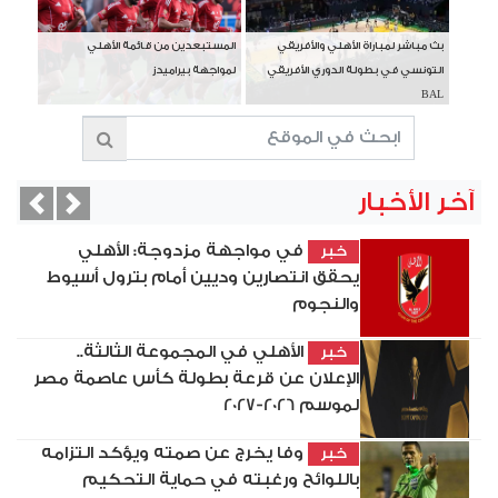
بث مباشر لمباراة الأهلي والأفريقي
المستبعدين من قائمة الأهلي
التونسي في بطولة الدوري الأفريقي
لمواجهة بيراميدز
BAL
آخر الأخبار
vious
Next
في مواجهة مزدوجة: الأهلي
خبر
يحقق انتصارين وديين أمام بترول أسيوط
والنجوم
الأهلي في المجموعة الثالثة..
خبر
الإعلان عن قرعة بطولة كأس عاصمة مصر
لموسم 2026-2027
وفا يخرج عن صمته ويؤكد التزامه
خبر
باللوائح ورغبته في حماية التحكيم