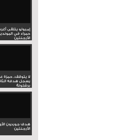
إمبولو يتلقى أغر
حمراء في المونديا
الأرجنتين
لا يتوقف.. حمزة ع
يسجل هدفه الثان
برشلونة
هدف جوردون الأو
الأرجنتين