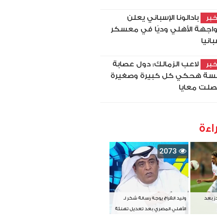
بادالونا الإسباني يعلن
بر
اجهة الأهلي وديًا في معسكر
بانيا
لاعب الزمالك: دول عصابة
بر
سة هحكي كل كبيرة وصغيرة
لت معايا
اءة
2073
دز بعد
وليد الفراج يوجه رسالة شكر لـ
الأهلي المصري بعد تعديل تهنئة