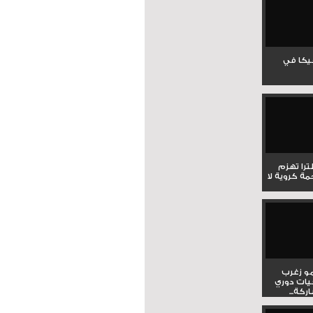
جيكا في
لترا تهزم
ي ملحمة كروية لا
و زغرب
يات دوري
كة...