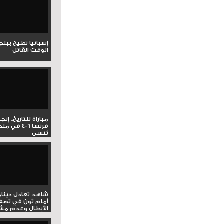
إسبانيا تطيح ببل
الوقت القاتل
مباراة للتاريخ.. إنج
فرنسا 6-4 ف
تُنسى
شاهد تعادل دينام
أمام ثون في تصف
الأبطال وعدم مشار