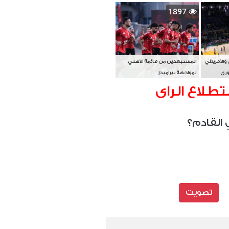
بطل آسيا
1897
 والأفريقي
المستبعدين من قائمة الأهلي
وري
لمواجهة بيراميدز
تطلاع الراى
 القادم؟
تصويت