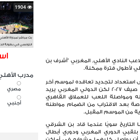
1904
بث مباشر لمباراة الأهلي
التونسي في بطولة الد
الأفريقي BAL
اس
اعب النادي الأهلي, المغربي "أشرف بن
هلي لأطول فترة ممكنة.
مدرب الأهلي
 استعداد لتجديد تعاقده لموسم آخر
مصري
رغم أن عقده الحالي ينتهي في صيف 2027 لكن الدولي المغربي يريد
ه ومواصلة اللعب للعملاق القاهري
أجنبي
صة بعد الاقتراب من انضمام مواطنه
ية من الموسم المقبل.
لتاريخ سويًا عندما قاد بن الشرقي
بلقبي الدوري المغربي ودوري أبطال
أن يواصل كليهما مشواره في أماكن