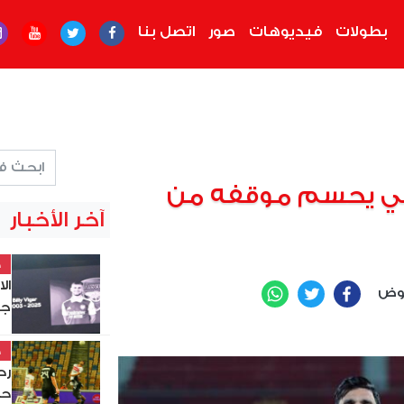
بطولات
فيديوهات
صور
اتصل بنا
شرقي يحسم موقفه من
آخر الأخبار
خ
ال
عوض
WhatsApp
Twitter
Facebook
جد
خ
حس