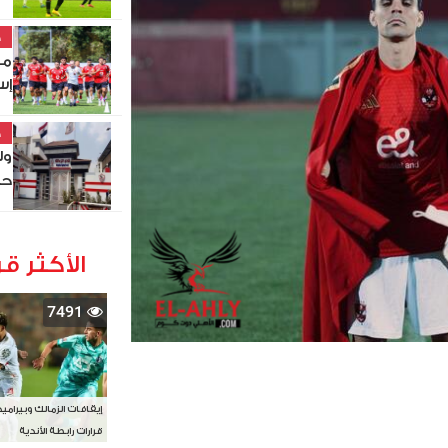
خ
مو
إس
خ
ول
حص
الأكثر قر
7491
إيقافات الزمالك وبيرامي
قرارات رابطة الأندية