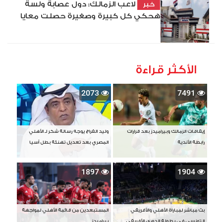
لاعب الزمالك: دول عصابة ولسة
خبر
هحكي كل كبيرة وصغيرة حصلت معايا
الأكثر قراءة
2073
7491
إيقافات الزمالك وبيراميدز بعد قرارات
وليد الفراج يوجه رسالة شكر لـ الأهلي
رابطة الأندية
المصري بعد تعديل تهنئة بطل آسيا
1897
1904
بث مباشر لمباراة الأهلي والأفريقي
المستبعدين من قائمة الأهلي لمواجهة
التونسي في بطولة الدوري الأفريقي
بيراميدز