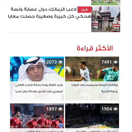
لاعب الزمالك: دول عصابة ولسة
خبر
هحكي كل كبيرة وصغيرة حصلت معايا
الأكثر قراءة
2073
7491
إيقافات الزمالك وبيراميدز بعد قرارات
وليد الفراج يوجه رسالة شكر لـ الأهلي
رابطة الأندية
المصري بعد تعديل تهنئة بطل آسيا
1897
1904
بث مباشر لمباراة الأهلي والأفريقي
المستبعدين من قائمة الأهلي