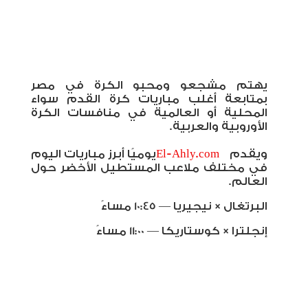
يهتم مشجعو ومحبو الكرة في مصر
بمتابعة أغلب مباريات كرة القدم سواء
المحلية أو العالمية في منافسات الكرة
الأوروبية والعربية
.
ويقدم
El-Ahly.com
يوميًا أبرز مباريات اليوم
في مختلف ملاعب المستطيل الأخضر حول
العالم.
البرتغال × نيجيريا — 10:45 مساءً
إنجلترا × كوستاريكا — 11:00 مساءً