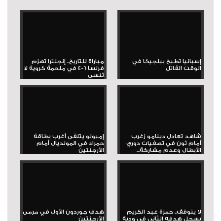
إسبانيا تطيح ببلجيكا في
مباراة للتاريخ.. إنجلترا تهزم
الوقت القاتل
فرنسا 6-4 في ملحمة كروية لا
تُنسى
شاهد تعادل دينامو زغرب
إمبولو يتلقى أغرب بطاقة
أمام ثون في تصفيات دوري
حمراء في المونديال أمام
الأبطال وعدم مشاركة...
الأرجنتين
لا يتوقف.. حمزة عبد الكريم
هدف جوردون الأول في مرمى
يسجل هدفه الثاني في ودية
الأرجنتين