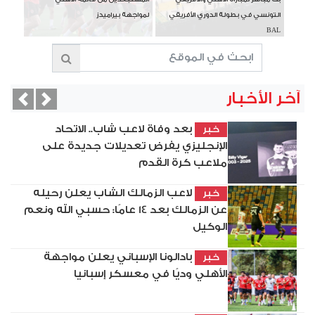
التونسي في بطولة الدوري الأفريقي
لمواجهة بيراميدز
BAL
آخر الأخبار
vious
Next
بعد وفاة لاعب شاب.. الاتحاد
خبر
الإنجليزي يفرض تعديلات جديدة على
ملاعب كرة القدم
لاعب الزمالك الشاب يعلن رحيله
خبر
عن الزمالك بعد 14 عامًا: حسبي الله ونعم
الوكيل
بادالونا الإسباني يعلن مواجهة
خبر
الأهلي وديًا في معسكر إسبانيا